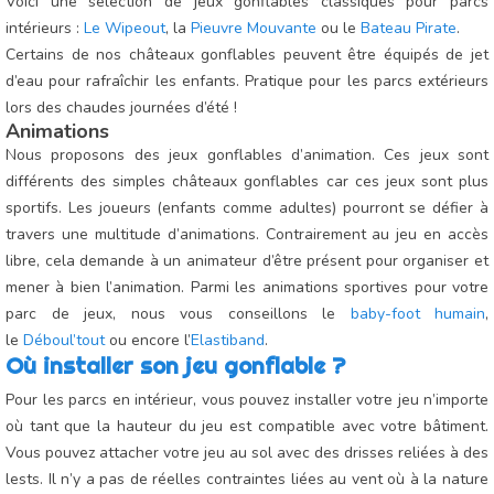
Voici une sélection de jeux gonflables classiques pour parcs
intérieurs :
Le Wipeout
, la
Pieuvre Mouvante
ou le
Bateau Pirate
.
Certains de nos châteaux gonflables peuvent être équipés de jet
d’eau pour rafraîchir les enfants. Pratique pour les parcs extérieurs
lors des chaudes journées d’été !
Animations
Nous proposons des jeux gonflables d’animation. Ces jeux sont
différents des simples châteaux gonflables car ces jeux sont plus
sportifs. Les joueurs (enfants comme adultes) pourront se défier à
travers une multitude d’animations. Contrairement au jeu en accès
libre, cela demande à un animateur d’être présent pour organiser et
mener à bien l’animation. Parmi les animations sportives pour votre
parc de jeux, nous vous conseillons le
baby-foot humain
,
le
Déboul’tout
ou encore l’
Elastiband
.
Où installer son jeu gonflable ?
Pour les parcs en intérieur, vous pouvez installer votre jeu n’importe
où tant que la hauteur du jeu est compatible avec votre bâtiment.
Vous pouvez attacher votre jeu au sol avec des drisses reliées à des
lests. Il n’y a pas de réelles contraintes liées au vent où à la nature