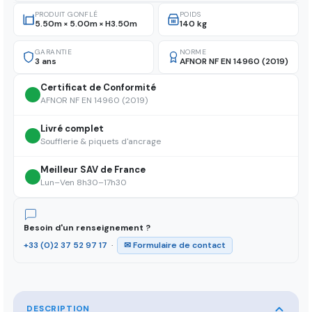
PRODUIT GONFLÉ
POIDS
5.50m × 5.00m × H3.50m
140 kg
GARANTIE
NORME
3 ans
AFNOR NF EN 14960 (2019)
Certificat de Conformité
AFNOR NF EN 14960 (2019)
Livré complet
Soufflerie & piquets d'ancrage
Meilleur SAV de France
Lun–Ven 8h30–17h30
Besoin d'un renseignement ?
+33 (0)2 37 52 97 17
·
✉ Formulaire de contact
DESCRIPTION