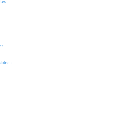
bles
es
bles :
s