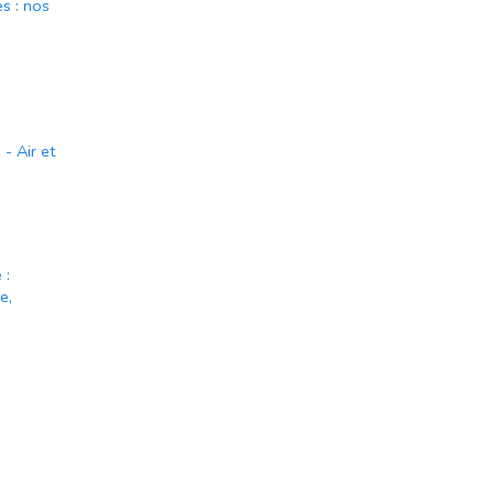
s : nos
- Air et
 :
e,