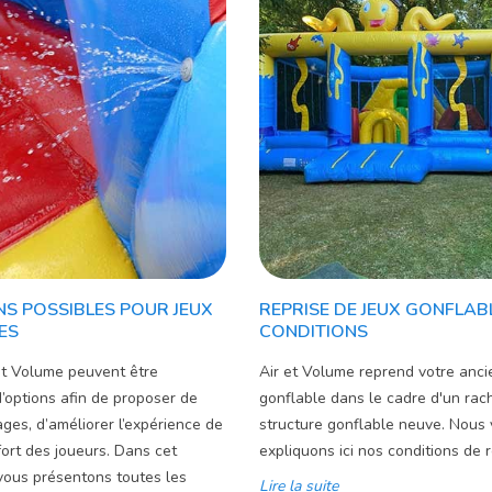
NS POSSIBLES POUR JEUX
REPRISE DE JEUX GONFLAB
ES
CONDITIONS
et Volume peuvent être
Air et Volume reprend votre anci
’options afin de proposer de
gonflable dans le cadre d'un rac
es, d’améliorer l’expérience de
structure gonflable neuve. Nous
fort des joueurs. Dans cet
expliquons ici nos conditions de r
 vous présentons toutes les
Lire la suite