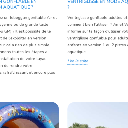
 GONFLABLE EN
VENTRIGLISSE EN MODE A
 AQUATIQUE ?
?
z un toboggan gonflable Air et
Ventriglisse gonflable adultes et
yenne ou de grande taille
comment bien l'utiliser ? Air et 
GM) ? Il est possible de le
informe sur la façon d'utiliser vot
t de l'exploiter en version
ventriglisse gonflable pour adult
our cela rien de plus simple,
enfants en version 1 ou 2 pistes
nnons toutes les étapes à
aquatique.
installation de votre tuyau
Lire la suite
in de rendre votre
 rafraîchissant et encore plus