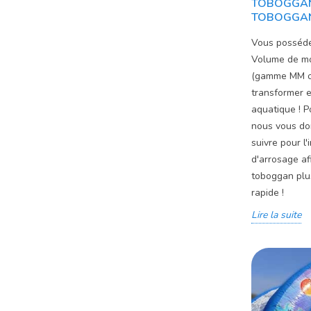
TOBOGGAN
TOBOGGAN
Vous posséde
Volume de mo
(gamme MM ou 
transformer e
aquatique ! P
nous vous do
suivre pour l'
d'arrosage af
toboggan plus
rapide !
Lire la suite