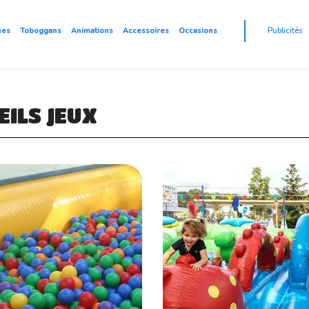
ues
Toboggans
Animations
Accessoires
Occasions
Publicités
EILS JEUX