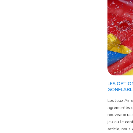
LES OPTIO
GONFLABL
Les Jeux Air 
agrémentés d
nouveaux usag
jeu ou le con
article, nous