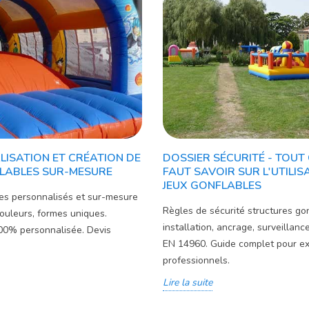
ISATION ET CRÉATION DE
DOSSIER SÉCURITÉ - TOUT 
FLABLES SUR-MESURE
FAUT SAVOIR SUR L'UTILIS
JEUX GONFLABLES
les personnalisés et sur-mesure
Règles de sécurité structures gon
ouleurs, formes uniques.
installation, ancrage, surveillan
100% personnalisée. Devis
EN 14960. Guide complet pour ex
professionnels.
Lire la suite