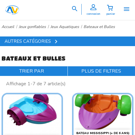


connexion
panier
Accueil
Jeux gonflables
Jeux Aquatiques
Bateaux et Bulles

AUTRES CATÉGORIES
BATEAUX ET BULLES
TRIER PAR
PLUS DE FILTRES
Affichage 1-7 de 7 article(s)
BATEAU MISSISSIPPI (+ DE 6 ANS)