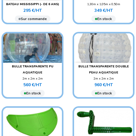
BATEAU MISSISSIPPI (- DE 6 ANS)
1,30m x 1,05m x 0,50m
Prix
Prix
POIDS : 8.3 KG
POIDS : 15 KG
295 €/HT
349 €/HT
AGE CONSEILLÉ : ENFANT
AGE CONSEILLÉ : ENFANT
Sur commande
En stock
BULLE TRANSPARENTE PU
BULLE TRANSPARENTE DOUBLE
AQUATIQUE
PEAU AQUATIQUE
2m x 2m x 2m
2m x 2m x 2m
Prix
Prix
POIDS : 13 KG
POIDS : 45 KG
560 €/HT
960 €/HT
AGE CONSEILLÉ :
AGE CONSEILLÉ :
En stock
En stock
ADO/ADULTE
ADO/ADULTE
AGE CONSEILLÉ : ENFANT
AGE CONSEILLÉ : ENFANT