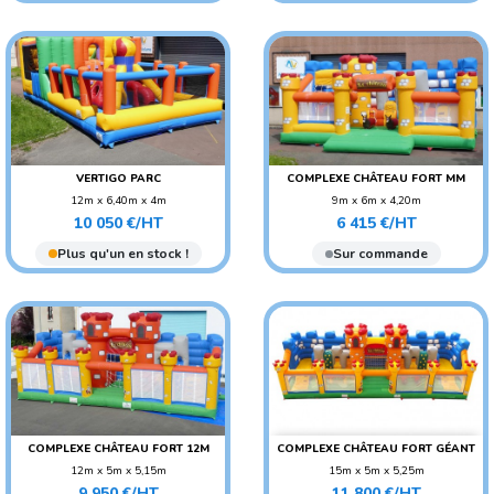
VERTIGO PARC
COMPLEXE CHÂTEAU FORT MM
12m x 6,40m x 4m
9m x 6m x 4,20m
Prix
Prix
POIDS : 500 KG
POIDS : 350 KG
10 050 €/HT
6 415 €/HT
AGE CONSEILLÉ :
AGE CONSEILLÉ : ENFANT
Plus qu'un en stock !
Sur commande
ADO/ADULTE
AGE CONSEILLÉ : ENFANT
COMPLEXE CHÂTEAU FORT 12M
COMPLEXE CHÂTEAU FORT GÉANT
12m x 5m x 5,15m
15m x 5m x 5,25m
Prix
Prix
POIDS : 450 KG
POIDS : 550 KG
9 950 €/HT
11 800 €/HT