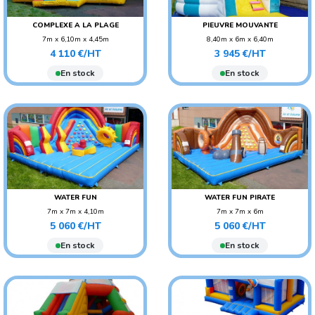
COMPLEXE A LA PLAGE
PIEUVRE MOUVANTE
7m x 6,10m x 4,45m
8,40m x 6m x 6,40m
Prix
Prix
POIDS : 270 KG
POIDS : 220 KG
4 110 €/HT
3 945 €/HT
AGE CONSEILLÉ :
AGE CONSEILLÉ : ENFANT
En stock
En stock
ADO/ADULTE
AGE CONSEILLÉ : ENFANT
WATER FUN
WATER FUN PIRATE
7m x 7m x 4,10m
7m x 7m x 6m
Prix
Prix
POIDS : 200 KG
POIDS : 200 KG
5 060 €/HT
5 060 €/HT
AGE CONSEILLÉ : ENFANT
AGE CONSEILLÉ : ENFANT
En stock
En stock