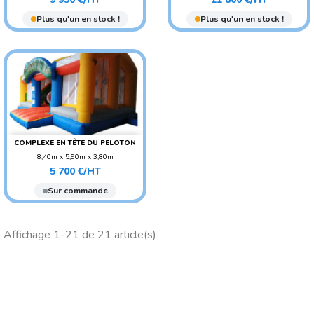
AGE CONSEILLÉ : ENFANT
AGE CONSEILLÉ : ENFANT
Plus qu'un en stock !
Plus qu'un en stock !
COMPLEXE EN TÊTE DU PELOTON
8,40m x 5,90m x 3,80m
Prix
POIDS : 300 KG
5 700 €/HT
AGE CONSEILLÉ : ENFANT
Sur commande
Affichage 1-21 de 21 article(s)