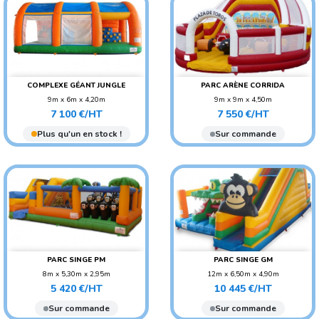
COMPLEXE GÉANT JUNGLE
PARC ARÈNE CORRIDA
9m x 6m x 4,20m
9m x 9m x 4,50m
Prix
Prix
POIDS : 400 KG
POIDS : 380 KG
7 100 €/HT
7 550 €/HT
AGE CONSEILLÉ : ENFANT
AGE CONSEILLÉ : ENFANT
Plus qu'un en stock !
Sur commande
PARC SINGE PM
PARC SINGE GM
8m x 5,30m x 2,95m
12m x 6,50m x 4,90m
Prix
Prix
POIDS : 210 KG
POIDS : 450 KG
5 420 €/HT
10 445 €/HT
AGE CONSEILLÉ : ENFANT
AGE CONSEILLÉ : ENFANT
Sur commande
Sur commande