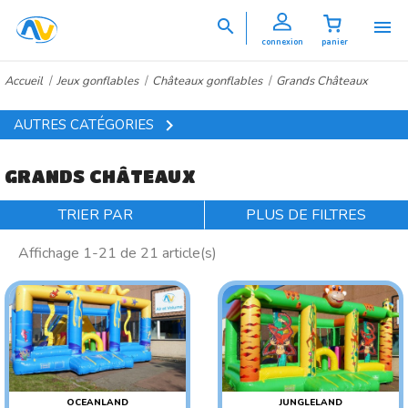


connexion
panier
Accueil
Jeux gonflables
Châteaux gonflables
Grands Châteaux

AUTRES CATÉGORIES
GRANDS CHÂTEAUX
TRIER PAR
PLUS DE FILTRES
Affichage 1-21 de 21 article(s)
OCEANLAND
JUNGLELAND