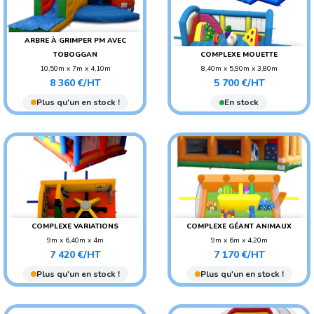
ARBRE À GRIMPER PM AVEC
TOBOGGAN
COMPLEXE MOUETTE
10,50m x 7m x 4,10m
8,40m x 5,90m x 3,80m
Prix
Prix
POIDS : 360 KG
POIDS : 300 KG
8 360 €/HT
5 700 €/HT
AGE CONSEILLÉ :
AGE CONSEILLÉ : ENFANT
Plus qu'un en stock !
En stock
ADO/ADULTE
AGE CONSEILLÉ : ENFANT
COMPLEXE VARIATIONS
COMPLEXE GÉANT ANIMAUX
9m x 6,40m x 4m
9m x 6m x 4,20m
Prix
Prix
POIDS : 430 KG
POIDS : 400 KG
7 420 €/HT
7 170 €/HT
AGE CONSEILLÉ : ENFANT
AGE CONSEILLÉ : ENFANT
Plus qu'un en stock !
Plus qu'un en stock !