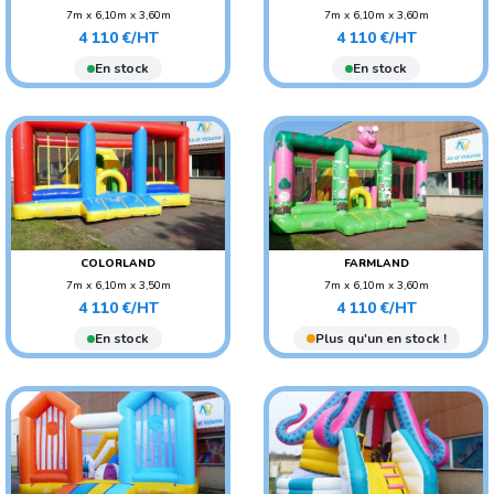
7m x 6,10m x 3,60m
7m x 6,10m x 3,60m
Prix
Prix
POIDS : 270 KG
POIDS : 270 KG
4 110 €/HT
4 110 €/HT
AGE CONSEILLÉ :
AGE CONSEILLÉ :
En stock
En stock
ADO/ADULTE
ADO/ADULTE
AGE CONSEILLÉ : ENFANT
AGE CONSEILLÉ : ENFANT
COLORLAND
FARMLAND
7m x 6,10m x 3,50m
7m x 6,10m x 3,60m
Prix
Prix
POIDS : 270 KG
POIDS : 270 KG
4 110 €/HT
4 110 €/HT
AGE CONSEILLÉ :
AGE CONSEILLÉ :
En stock
Plus qu'un en stock !
ADO/ADULTE
ADO/ADULTE
AGE CONSEILLÉ : ENFANT
AGE CONSEILLÉ : ENFANT