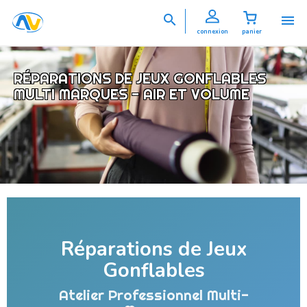


connexion
panier
RÉPARATIONS DE JEUX GONFLABLES
MULTI MARQUES - AIR ET VOLUME
Réparations de Jeux
Gonflables
Atelier Professionnel Multi-