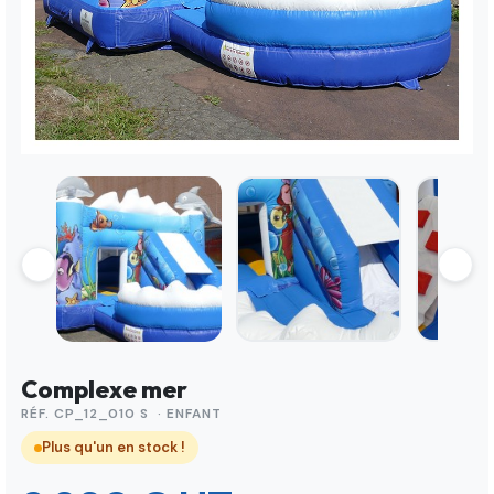
Complexe mer
RÉF. CP_12_010 S · ENFANT
Plus qu'un en stock !