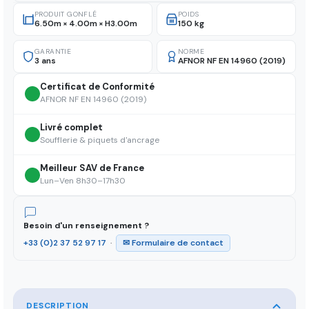
PRODUIT GONFLÉ
POIDS
6.50m × 4.00m × H3.00m
150 kg
GARANTIE
NORME
3 ans
AFNOR NF EN 14960 (2019)
Certificat de Conformité
AFNOR NF EN 14960 (2019)
Livré complet
Soufflerie & piquets d'ancrage
Meilleur SAV de France
Lun–Ven 8h30–17h30
Besoin d'un renseignement ?
+33 (0)2 37 52 97 17
·
✉ Formulaire de contact
DESCRIPTION