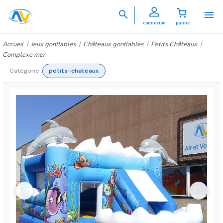


connexion
panier
Accueil
Jeux gonflables
Châteaux gonflables
Petits Châteaux
Complexe mer
Catégorie :
petits-chateaux