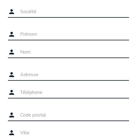






