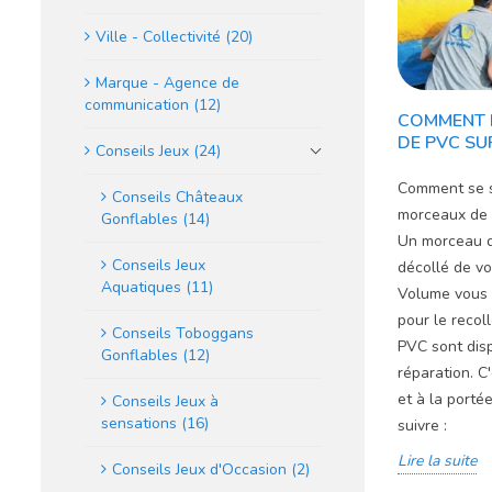
Ville - Collectivité (20)
Marque - Agence de
communication (12)
COMMENT 
DE PVC SU
Conseils Jeux (24)
Comment se se
Conseils Châteaux
morceaux de P
Gonflables (14)
Un morceau d
Conseils Jeux
décollé de vo
Aquatiques (11)
Volume vous 
pour le recol
Conseils Toboggans
PVC sont disp
Gonflables (12)
réparation. C
et à la porté
Conseils Jeux à
sensations (16)
suivre :
Lire la suite
Conseils Jeux d'Occasion (2)