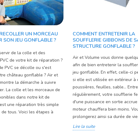
RECOLLER UN MORCEAU
COMMENT ENTRETENIR LA
R SON JEU GONFLABLE ?
SOUFFLERIE GIBBONS DE S
STRUCTURE GONFLABLE ?
rvir de la colle et des
Air et Volume vous donne quelqu
VC de votre kit de réparation ?
afin de bien entretenir la souffle
e PVC se décolle ou s'est
jeu gonflable. En effet, celle-ci p
tre château gonflable ? Air et
si elle est utilisée en extérieur 
montre la démarche à suivre
poussières, feuilles, sable... Ent
ler. La colle et les morceaux de
régulièrement, votre soufflerie f
onibles dans notre kit de
d'une puissance en sortie accrue
'est une réparation très simple
moteur chauffera bien moins. Vo
e de tous. Voici les étapes à
prolongerez ainsi sa durée de vie
Lire la suite