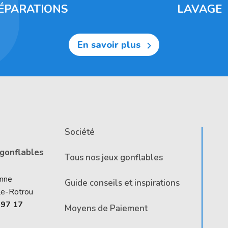
ÉPARATIONS
LAVAGE
En savoir plus

Société
 gonflables
Tous nos jeux gonflables
Anne
Guide conseils et inspirations
le-Rotrou
 97 17
Moyens de Paiement