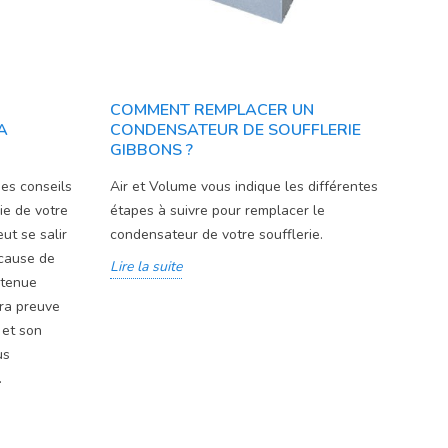
COMMENT REMPLACER UN
A
CONDENSATEUR DE SOUFFLERIE
GIBBONS ?
es conseils
Air et Volume vous indique les différentes
rie de votre
étapes à suivre pour remplacer le
eut se salir
condensateur de votre soufflerie.
à cause de
Lire la suite
retenue
era preuve
 et son
us
.