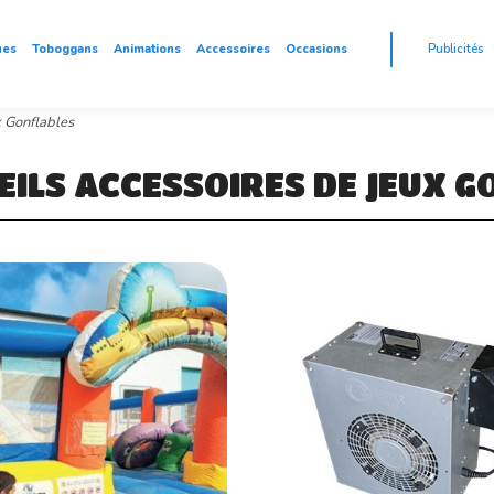
ues
Toboggans
Animations
Accessoires
Occasions
Publicités
x Gonflables
EILS ACCESSOIRES DE JEUX G