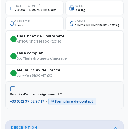
PRODUIT GONFLÉ
POIDS
7.30m × 4.90m × H2.00m
150 kg
GARANTIE
NORME
3 ans
AFNOR NF EN 14960 (2019)
Certificat de Conformité
AFNOR NF EN 14960 (2019)
Livré complet
Soufflerie & piquets d'ancrage
Meilleur SAV de France
Lun–Ven 8h30–17h30
Besoin d'un renseignement ?
+33 (0)2 37 52 97 17
·
✉ Formulaire de contact
DESCRIPTION