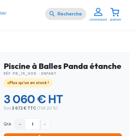

SAV
panier
connexion
Piscine à Balles Panda étanche
RÉF. PB_15_009 · ENFANT
Plus qu'un en stock !
3 060 € HT
Soit
3 672 € TTC
(TVA 20 %)
−
+
Qté