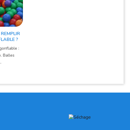
 REMPLIR
FLABLE ?
gonflable :
. Balles
.