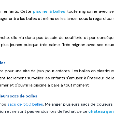
ur enfants. Cette
piscine à balles
toute mignonne avec ses 
 nager entre les balles et même se les lancer sous le regard c
che, elle n'a donc pas besoin de soufflerie et par conséqu
es plus jeunes puisque très calme. Très mignon avec ses deu
les
re pour une aire de jeux pour enfants. Les balles en plastiqu
nt facilement surveiller les enfants s'amuser à l'intérieur de l
ermer et d'ouvrir la piscine à balle à tout moment.
eurs sacs de balles
 nos
sacs de 500 balles
. Mélanger plusieurs sacs de couleurs
tion et ne sont pas vendus lors de l'achat de ce
château gonf