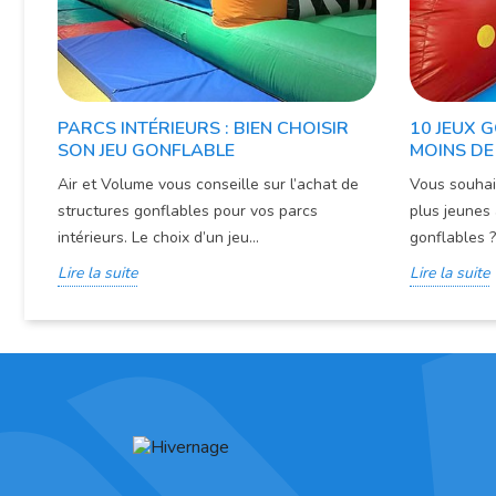
PARCS INTÉRIEURS : BIEN CHOISIR
10 JEUX 
SON JEU GONFLABLE
MOINS DE
Air et Volume vous conseille sur l’achat de
Vous souhai
structures gonflables pour vos parcs
plus jeunes 
intérieurs. Le choix d’un jeu...
gonflables ?
Lire la suite
Lire la suite