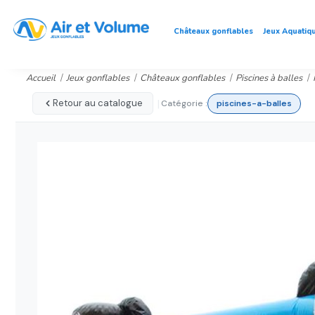
Châteaux gonflables
Jeux Aquatiq
Accueil
Jeux gonflables
Châteaux gonflables
Piscines à balles
|
Retour au catalogue
Catégorie :
piscines-a-balles