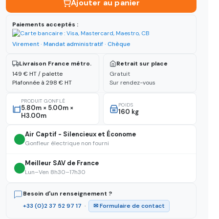
Ajouter au panier
Paiements acceptés :
Virement · Mandat administratif · Chèque
Livraison France métro.
Retrait sur place
149 € HT / palette
Gratuit
Plafonnée à 298 € HT
Sur rendez-vous
PRODUIT GONFLÉ
POIDS
5.80m × 5.00m ×
160 kg
H3.00m
Air Captif - Silencieux et Économe
Gonfleur électrique non fourni
Meilleur SAV de France
Lun–Ven 8h30–17h30
Besoin d'un renseignement ?
+33 (0)2 37 52 97 17
·
✉ Formulaire de contact