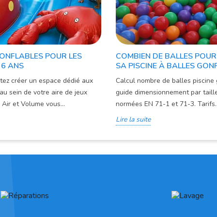
GONFLABLES POUR LES
COMBIEN DE BALLES POUR
 6 ANS
SA PISCINE À BALLES GON
tez créer un espace dédié aux
Calcul nombre de balles piscine 
au sein de votre aire de jeux
guide dimensionnement par taille
 Air et Volume vous...
normées EN 71-1 et 71-3. Tarifs..
Lire la suite