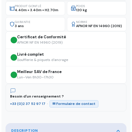
PRODUIT GONFLÉ
POIDS
4.40m × 3.40m × H2.70m
120 kg
GARANTIE
NORME
3 ans
AFNOR NF EN 14960 (2019)
Certificat de Conformité
AFNOR NF EN 14960 (2019)
Livré complet
Soufflerie & piquets d'ancrage
Meilleur SAV de France
Lun–Ven 8h30–17h30
Besoin d'un renseignement ?
+33 (0)2 37 52 97 17
·
✉ Formulaire de contact
DESCRIPTION