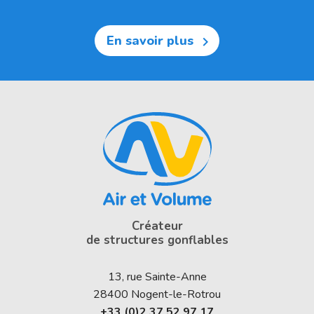
En savoir plus

Créateur
de structures gonflables
13, rue Sainte-Anne
28400
Nogent-le-Rotrou
+33 (0)2 37 52 97 17