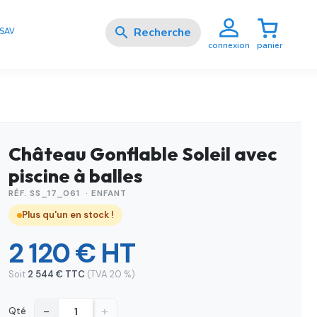

SAV
panier
connexion
Château Gonflable Soleil avec
piscine à balles
RÉF. SS_17_061 · ENFANT
Plus qu'un en stock !
2 120 € HT
Soit
2 544 € TTC
(TVA 20 %)
−
+
Qté