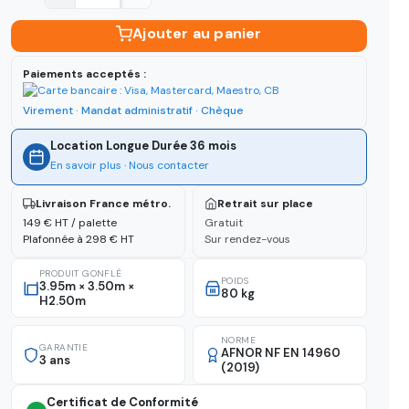
Ajouter au panier
Paiements acceptés :
Virement · Mandat administratif · Chèque
Location Longue Durée 36 mois
En savoir plus
·
Nous contacter
Livraison France métro.
Retrait sur place
149 € HT / palette
Gratuit
Plafonnée à 298 € HT
Sur rendez-vous
PRODUIT GONFLÉ
POIDS
3.95m × 3.50m ×
80 kg
H2.50m
NORME
GARANTIE
AFNOR NF EN 14960
3 ans
(2019)
Certificat de Conformité