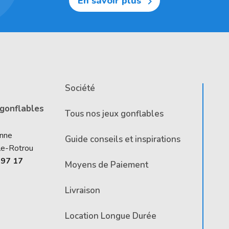
En savoir plus

Société
 gonflables
Tous nos jeux gonflables
Anne
Guide conseils et inspirations
le-Rotrou
 97 17
Moyens de Paiement
Livraison
Location Longue Durée