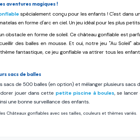
 des aventures magiques !
onflable
spécialement conçu pour les enfants ! C'est dans u
 matelas en forme d'arc en ciel.
Un jeu idéal pour les plus petits
un obstacle en forme de soleil. Ce château gonflable est parfai
eillir des balles en mousse. Et oui, notre jeu "Au Soleil" 
n thème fantastique, ce jeu gonflable va attirer tous les enf
rs sacs de balles
s sacs de 500 balles (en option) et mélanger plusieurs sacs 
 adorer jouer dans cette
petite piscine à boules
, se lancer
insi une bonne surveillance des enfants.
s Châteaux gonflables avec ses tailles, couleurs et thèmes variés.