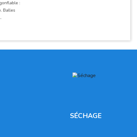
gonflable :
. Balles
.
SÉCHAGE