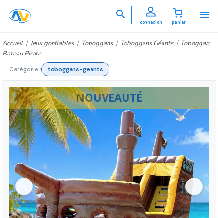


connexion
panier
Accueil
Jeux gonflables
Toboggans
Toboggans Géants
Toboggan
Bateau Pirate
Catégorie :
toboggans-geants
NOUVEAUTÉ