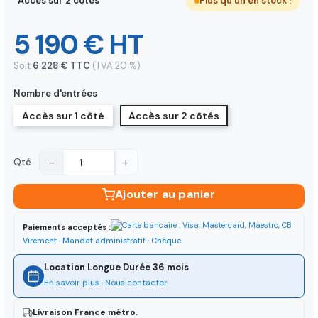
Accès sur 2 côtés
Plus qu'un en stock !
5 190 € HT
Soit
6 228 € TTC
(TVA 20 %)
Nombre d'entrées
Accès sur 1 côté
Accès sur 2 côtés
−
+
Qté
Ajouter au panier
Paiements acceptés :
Virement · Mandat administratif · Chèque
Location Longue Durée 36 mois
En savoir plus
·
Nous contacter
Livraison France métro.