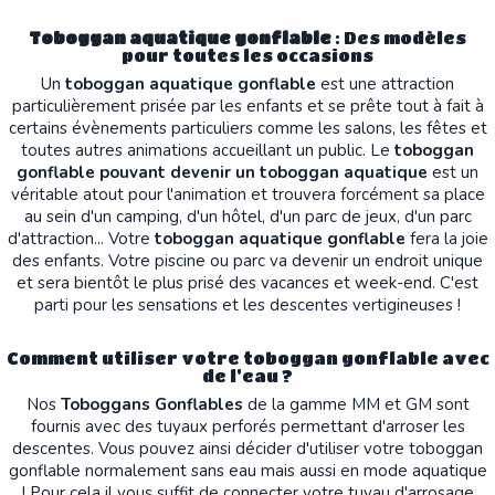
Toboggan aquatique
gonflable
: Des modèles
pour toutes les occasions
Un
toboggan aquatique gonflable
est une attraction
particulièrement prisée par les enfants et se prête tout à fait à
certains évènements particuliers comme les salons, les fêtes et
toutes autres animations accueillant un public. Le
toboggan
gonflable pouvant devenir un toboggan aquatique
est un
véritable atout pour l'animation et trouvera forcément sa place
au sein d'un camping, d'un hôtel, d'un parc de jeux, d'un parc
d'attraction... Votre
toboggan aquatique gonflable
fera la joie
des enfants. Votre piscine ou parc va devenir un endroit unique
et sera bientôt le plus prisé des vacances et week-end. C'est
parti pour les sensations et les descentes vertigineuses !
Comment utiliser votre toboggan gonflable avec
de l'eau ?
Nos
Toboggans Gonflables
de la gamme MM et GM sont
fournis avec des tuyaux perforés permettant d'arroser les
descentes. Vous pouvez ainsi décider d'utiliser votre toboggan
gonflable normalement sans eau mais aussi en mode aquatique
! Pour cela il vous suffit de connecter votre tuyau d'arrosage