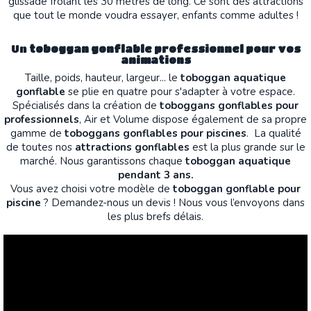
glissade frôlant les 30 mètres de long. Ce sont des attractions
que tout le monde voudra essayer, enfants comme adultes !
Un
toboggan gonflable professionnel pour vos
animations
Taille, poids, hauteur, largeur... le
toboggan aquatique
gonflable
se plie en quatre pour s'adapter à votre espace.
Spécialisés dans la création de
toboggans gonflables pour
professionnels
, Air et Volume
dispose également de sa propre
gamme de
toboggans gonflables pour piscines
.
La qualité
de toutes nos
attractions gonflables
est la plus grande sur le
marché. Nous garantissons chaque
toboggan aquatique
pendant 3 ans.
Vous avez choisi votre modèle de
toboggan gonflable pour
piscine
? Demandez-nous un devis ! Nous vous l’envoyons dans
les plus brefs délais.