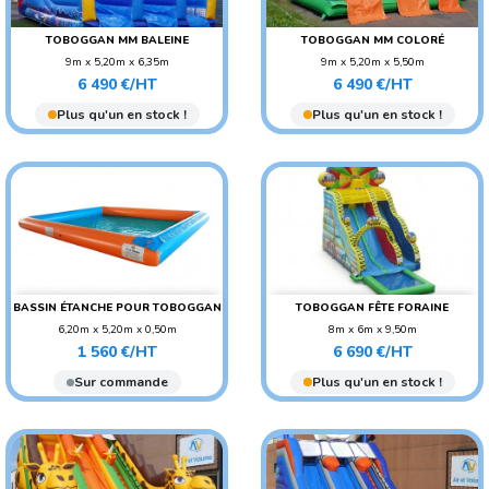
TOBOGGAN MM BALEINE
TOBOGGAN MM COLORÉ
9m x 5,20m x 6,35m
9m x 5,20m x 5,50m
Prix
Prix
POIDS : 180 KG
POIDS : 380 KG
6 490 €/HT
6 490 €/HT
AGE CONSEILLÉ :
AGE CONSEILLÉ :
Plus qu'un en stock !
Plus qu'un en stock !
ADO/ADULTE
ADO/ADULTE
AGE CONSEILLÉ : ENFANT
AGE CONSEILLÉ : ENFANT
BASSIN ÉTANCHE POUR TOBOGGAN
TOBOGGAN FÊTE FORAINE
6,20m x 5,20m x 0,50m
8m x 6m x 9,50m
Prix
Prix
POIDS : 110 KG
POIDS : 500 KG
1 560 €/HT
6 690 €/HT
AGE CONSEILLÉ :
Sur commande
Plus qu'un en stock !
ADO/ADULTE
AGE CONSEILLÉ : ENFANT