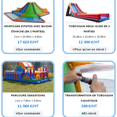
MONTAGNE 8 PISTES AVEC BASSIN
TOBOGGAN MEGA-SLIDE EN 2
ÉTANCHE (EN 2 PARTIES)
PARTIES
21m x 20,65m x 4,50m
29,40m x 10,90m x 10,50m
Prix
Prix
POIDS : 1100 KG
POIDS : 900 KG
17 620 €/HT
12 990 €/HT
AGE CONSEILLÉ : ENFANT
AGE CONSEILLÉ :
Sur commande
Plus qu'un en stock !
ADO/ADULTE
AGE CONSEILLÉ : ENFANT
PARCOURS SENSATIONS
TRANSFORMATION EN TOBOGGAN
11m x 7,50m x 5,30m
AQUATIQUE
Prix
Prix
POIDS : 1000 KG
11 960 €/HT
368 €/HT
AGE CONSEILLÉ : ENFANT
Sur commande
En stock
AGE CONSEILLÉ :