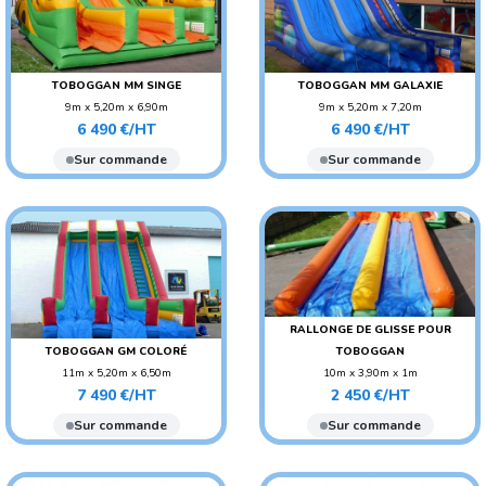
TOBOGGAN MM SINGE
TOBOGGAN MM GALAXIE
9m x 5,20m x 6,90m
9m x 5,20m x 7,20m
Prix
Prix
POIDS : 380 KG
POIDS : 380 KG
6 490 €/HT
6 490 €/HT
AGE CONSEILLÉ :
AGE CONSEILLÉ :
Sur commande
Sur commande
ADO/ADULTE
ADO/ADULTE
AGE CONSEILLÉ : ENFANT
AGE CONSEILLÉ : ENFANT
RALLONGE DE GLISSE POUR
TOBOGGAN GM COLORÉ
TOBOGGAN
11m x 5,20m x 6,50m
10m x 3,90m x 1m
Prix
Prix
POIDS : 450 KG
POIDS : 130 KG
7 490 €/HT
2 450 €/HT
AGE CONSEILLÉ :
AGE CONSEILLÉ :
Sur commande
Sur commande
ADO/ADULTE
ADO/ADULTE
AGE CONSEILLÉ : ENFANT
AGE CONSEILLÉ : ENFANT