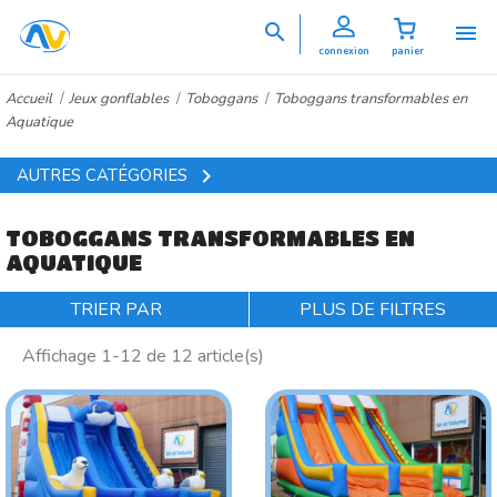


connexion
panier
Accueil
Jeux gonflables
Toboggans
Toboggans transformables en
Aquatique

AUTRES CATÉGORIES
TOBOGGANS TRANSFORMABLES EN
AQUATIQUE
TRIER PAR
PLUS DE FILTRES
Affichage 1-12 de 12 article(s)