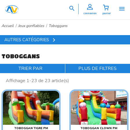


connexion
panier
Accueil
Jeux gonflables
Toboggans

AUTRES CATÉGORIES
TOBOGGANS
TRIER PAR
PLUS DE FILTRES
Affichage 1-23 de 23 article(s)
TOBOGGAN TIGRE PM
TOBOGGAN CLOWN PM