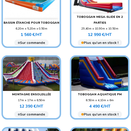
TOBOGGAN MEGA-SLIDE EN 2
BASSIN ÉTANCHE POUR TOBOGGAN
PARTIES
6,20m x 5,20m x 0,50m
29,40m x 10,90m x 10,50m
Prix
Prix
POIDS : 110 KG
POIDS : 900 KG
1 560 €/HT
12 990 €/HT
AGE CONSEILLÉ :
Sur commande
Plus qu'un en stock !
ADO/ADULTE
AGE CONSEILLÉ : ENFANT
MONTAGNE ENSOLEILLÉE
TOBOGGAN AQUATIQUE PM
17m x 17m x 6,50m
8,50m x 4,10m x 6m
Prix
Prix
POIDS : 1160 KG
POIDS : 300 KG
12 390 €/HT
4 490 €/HT
AGE CONSEILLÉ : ENFANT
AGE CONSEILLÉ :
Sur commande
Plus qu'un en stock !
ADO/ADULTE
AGE CONSEILLÉ : ENFANT