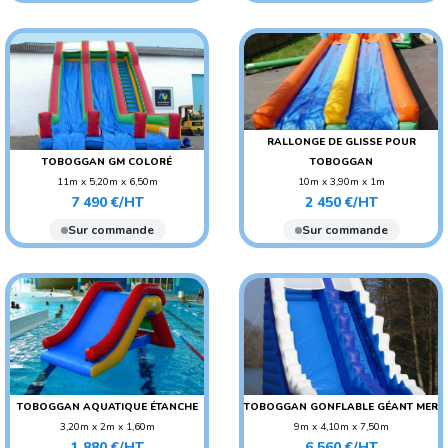
AGE CONSEILLÉ : ENFANT
AGE CONSEILLÉ : ENFANT
RALLONGE DE GLISSE POUR
TOBOGGAN GM COLORÉ
TOBOGGAN
11m x 5,20m x 6,50m
10m x 3,90m x 1m
Prix
Prix
POIDS : 450 KG
POIDS : 130 KG
7 490 €/HT
2 450 €/HT
AGE CONSEILLÉ :
AGE CONSEILLÉ :
Sur commande
Sur commande
ADO/ADULTE
ADO/ADULTE
AGE CONSEILLÉ : ENFANT
AGE CONSEILLÉ : ENFANT
TOBOGGAN AQUATIQUE ÉTANCHE
TOBOGGAN GONFLABLE GÉANT MER
3,20m x 2m x 1,60m
9m x 4,10m x 7,50m
Prix
Prix
POIDS : 53 KG
POIDS : 400 KG
1 880 €/HT
6 560 €/HT