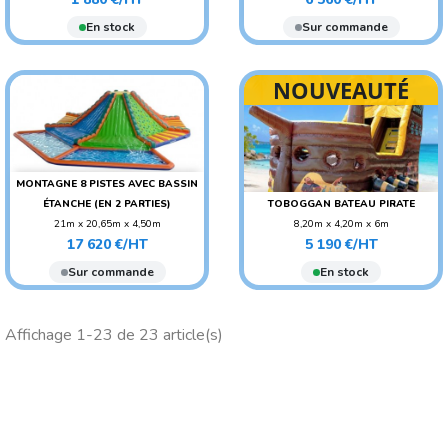
AGE CONSEILLÉ : ENFANT
AGE CONSEILLÉ :
En stock
Sur commande
ADO/ADULTE
AGE CONSEILLÉ : ENFANT
NOUVEAUTÉ
MONTAGNE 8 PISTES AVEC BASSIN
ÉTANCHE (EN 2 PARTIES)
TOBOGGAN BATEAU PIRATE
21m x 20,65m x 4,50m
8,20m x 4,20m x 6m
Prix
Prix
POIDS : 1100 KG
POIDS : 300 KG
17 620 €/HT
5 190 €/HT
AGE CONSEILLÉ : ENFANT
Sur commande
En stock
Affichage 1-23 de 23 article(s)