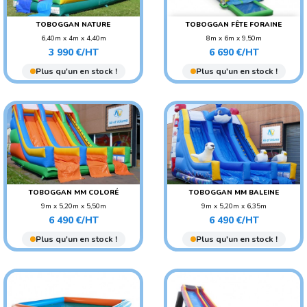
TOBOGGAN NATURE
TOBOGGAN FÊTE FORAINE
6,40m x 4m x 4,40m
8m x 6m x 9,50m
Prix
Prix
AGE CONSEILLÉ : ENFANT
POIDS : 500 KG
3 990 €/HT
6 690 €/HT
AGE CONSEILLÉ :
Plus qu'un en stock !
Plus qu'un en stock !
ADO/ADULTE
AGE CONSEILLÉ : ENFANT
TOBOGGAN MM COLORÉ
TOBOGGAN MM BALEINE
9m x 5,20m x 5,50m
9m x 5,20m x 6,35m
Prix
Prix
POIDS : 380 KG
POIDS : 180 KG
6 490 €/HT
6 490 €/HT
AGE CONSEILLÉ :
AGE CONSEILLÉ :
Plus qu'un en stock !
Plus qu'un en stock !
ADO/ADULTE
ADO/ADULTE
AGE CONSEILLÉ : ENFANT
AGE CONSEILLÉ : ENFANT