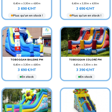
6,40m x 3,30m x 4,80m
6,40m x 3,30m x 4,90m
Prix
Prix
POIDS : 160 KG
POIDS : 160 KG
3 690 €/HT
3 690 €/HT
AGE CONSEILLÉ : ENFANT
AGE CONSEILLÉ : ENFANT
Plus qu'un en stock !
Plus qu'un en stock !
TOBOGGAN BALEINE PM
TOBOGGAN COLORÉ PM
6,40m x 3,30m x 4,80m
6,40m x 3,30m x 4m
Prix
Prix
POIDS : 160 KG
POIDS : 160 KG
3 690 €/HT
3 390 €/HT
AGE CONSEILLÉ : ENFANT
AGE CONSEILLÉ : ENFANT
En stock
En stock