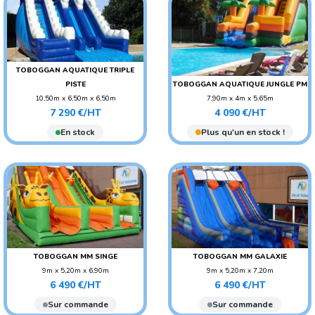
TOBOGGAN AQUATIQUE TRIPLE
PISTE
TOBOGGAN AQUATIQUE JUNGLE PM
10,50m x 6,50m x 6,50m
7,90m x 4m x 5,65m
Prix
Prix
POIDS : 580 KG
POIDS : 200 KG
7 290 €/HT
4 090 €/HT
AGE CONSEILLÉ :
AGE CONSEILLÉ :
En stock
Plus qu'un en stock !
ADO/ADULTE
ADO/ADULTE
AGE CONSEILLÉ : ENFANT
AGE CONSEILLÉ : ENFANT
TOBOGGAN MM SINGE
TOBOGGAN MM GALAXIE
9m x 5,20m x 6,90m
9m x 5,20m x 7,20m
Prix
Prix
POIDS : 380 KG
POIDS : 380 KG
6 490 €/HT
6 490 €/HT
AGE CONSEILLÉ :
AGE CONSEILLÉ :
Sur commande
Sur commande
ADO/ADULTE
ADO/ADULTE