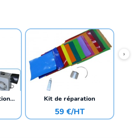
ion...
Kit de réparation
Tapi
59 €/HT