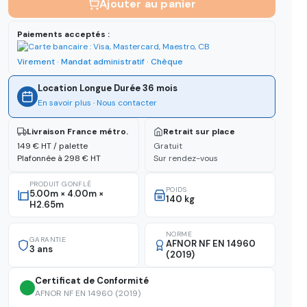
Ajouter au panier
Paiements acceptés :
Virement · Mandat administratif · Chèque
Location Longue Durée 36 mois
En savoir plus
·
Nous contacter
Livraison France métro.
Retrait sur place
149 € HT / palette
Gratuit
Plafonnée à 298 € HT
Sur rendez-vous
PRODUIT GONFLÉ
POIDS
5.00m × 4.00m ×
140 kg
H2.65m
NORME
GARANTIE
AFNOR NF EN 14960
3 ans
(2019)
Certificat de Conformité
AFNOR NF EN 14960 (2019)