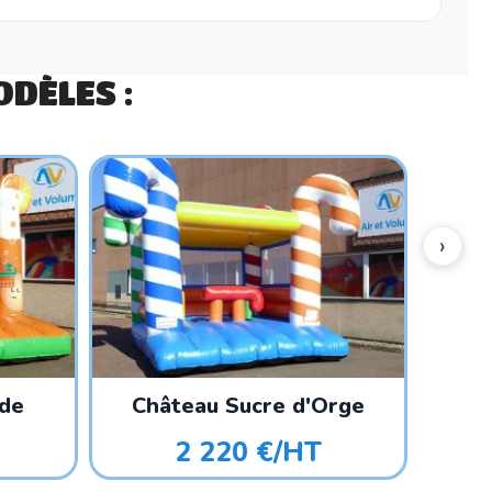
DÈLES :
de
Château Sucre d'Orge
Châte
2 220 €/HT