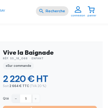

SAV
panier
connexion
Vive la Baignade
RÉF. SS_18_068 · ENFANT
Sur commande
2 220 € HT
Soit
2 664 € TTC
(TVA 20 %)
−
+
Qté