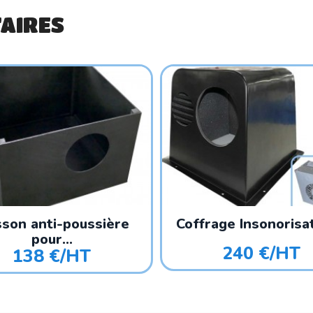
AIRES
sson anti-poussière
Coffrage Insonorisat
pour...
240 €/HT
138 €/HT