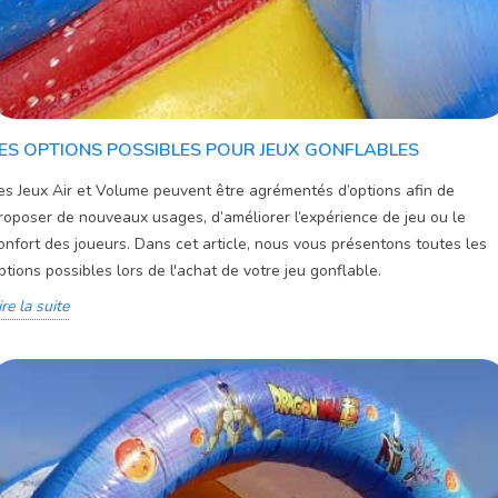
ES OPTIONS POSSIBLES POUR JEUX GONFLABLES
es Jeux Air et Volume peuvent être agrémentés d’options afin de
roposer de nouveaux usages, d’améliorer l’expérience de jeu ou le
onfort des joueurs. Dans cet article, nous vous présentons toutes les
ptions possibles lors de l'achat de votre jeu gonflable.
ire la suite