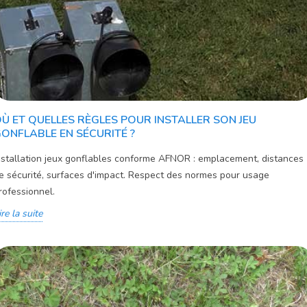
Ù ET QUELLES RÈGLES POUR INSTALLER SON JEU
ONFLABLE EN SÉCURITÉ ?
nstallation jeux gonflables conforme AFNOR : emplacement, distances
e sécurité, surfaces d'impact. Respect des normes pour usage
rofessionnel.
ire la suite