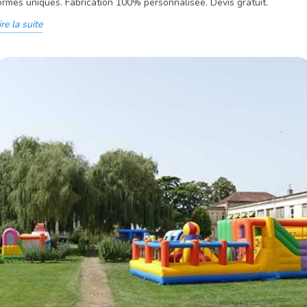
ormes uniques. Fabrication 100% personnalisée. Devis gratuit.
ire la suite