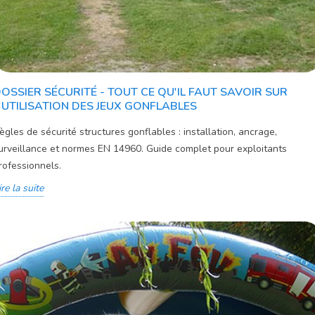
OSSIER SÉCURITÉ - TOUT CE QU'IL FAUT SAVOIR SUR
'UTILISATION DES JEUX GONFLABLES
ègles de sécurité structures gonflables : installation, ancrage,
urveillance et normes EN 14960. Guide complet pour exploitants
rofessionnels.
ire la suite