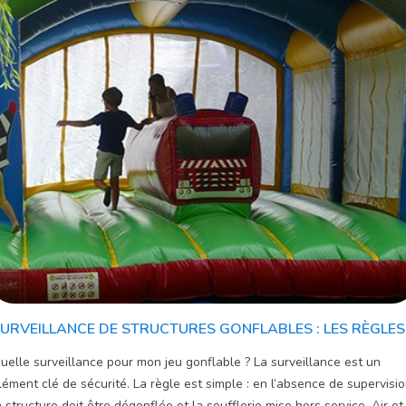
URVEILLANCE DE STRUCTURES GONFLABLES : LES RÈGLES
uelle surveillance pour mon jeu gonflable ? La surveillance est un
lément clé de sécurité. La règle est simple : en l’absence de supervisio
a structure doit être dégonflée et la soufflerie mise hors service. Air et