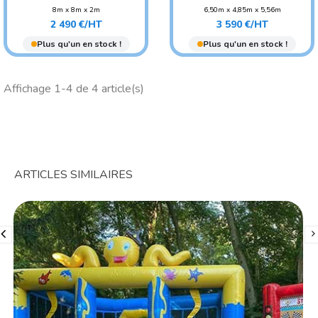
8m x 8m x 2m
6,50m x 4,85m x 5,56m
Prix
Prix
POIDS : 180 KG
2 490 €/HT
3 590 €/HT
AGE CONSEILLÉ : ENFANT
Plus qu'un en stock !
Plus qu'un en stock !
Affichage 1-4 de 4 article(s)
ARTICLES SIMILAIRES