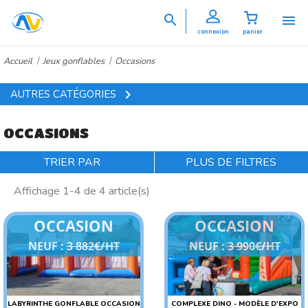


connexion
panier
Accueil
Jeux gonflables
Occasions

AUTRES CATÉGORIES
OCCASIONS
TRIER PAR
PLUS DE FILTRES
Affichage 1-4 de 4 article(s)
OCCASION
OCCASION
NEUF :
3 882€/HT
NEUF :
3 990€/HT
LABYRINTHE GONFLABLE OCCASION
COMPLEXE DINO - MODÈLE D'EXPO