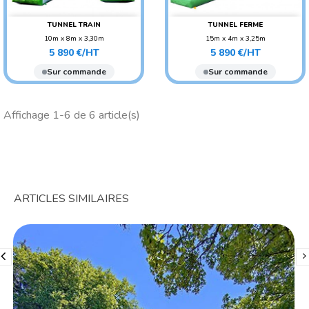
TUNNEL TRAIN
TUNNEL FERME
10m x 8m x 3,30m
15m x 4m x 3,25m
Prix
Prix
POIDS : 230 KG
POIDS : 300 KG
5 890 €/HT
5 890 €/HT
AGE CONSEILLÉ : ENFANT
AGE CONSEILLÉ : ENFANT
Sur commande
Sur commande
Affichage 1-6 de 6 article(s)
ARTICLES SIMILAIRES