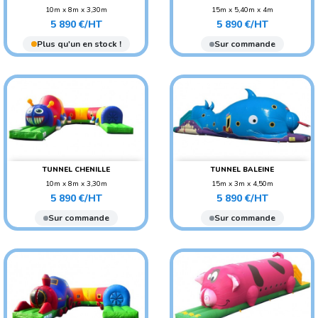
10m x 8m x 3,30m
15m x 5,40m x 4m
Prix
Prix
POIDS : 230 KG
POIDS : 240 KG
5 890 €/HT
5 890 €/HT
AGE CONSEILLÉ : ENFANT
AGE CONSEILLÉ : ENFANT
Plus qu'un en stock !
Sur commande
TUNNEL CHENILLE
TUNNEL BALEINE
10m x 8m x 3,30m
15m x 3m x 4,50m
Prix
Prix
POIDS : 230 KG
POIDS : 300 KG
5 890 €/HT
5 890 €/HT
AGE CONSEILLÉ : ENFANT
AGE CONSEILLÉ : ENFANT
Sur commande
Sur commande