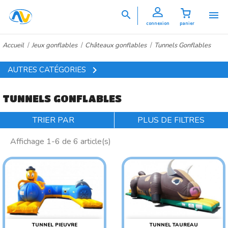


connexion
panier
Accueil
Jeux gonflables
Châteaux gonflables
Tunnels Gonflables

AUTRES CATÉGORIES
TUNNELS GONFLABLES
TRIER PAR
PLUS DE FILTRES
Affichage 1-6 de 6 article(s)
TUNNEL PIEUVRE
TUNNEL TAUREAU