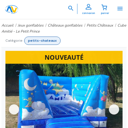


connexion
panier
Accueil
Jeux gonflables
Châteaux gonflables
Petits Châteaux
Cube
Amitié - Le Petit Prince
Catégorie :
petits-chateaux
NOUVEAUTÉ