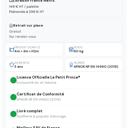
Livraison France métro.
149 € HT / palette
Plafonnée à 298 € HT
Retrait sur place
Gratuit
Sur rendez-vous
PRODUIT GONFLÉ
POIDS
4m × 3m × H2m
60 kg
GARANTIE
NORME
3 ans
AFNOR NF EN 14960 (2019)
Licence Officielle Le Petit Prince®
Exclusivité Air et Volume
Certificat de Conformité
AFNOR NF EN 14960 (2019)
Livré complet
Soufflerie & piquets d'ancrage
Meilleur SAV de France