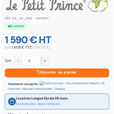
RÉF. SS_26_082 · ENFANT
En stock
1 590 € HT
Soit
1 908 € TTC
(TVA 20 %)
−
+
Qté
Ajouter au panier
Paiements acceptés :
Virement · Mandat administratif · Chèque
Location Longue Durée 36 mois
En savoir plus
·
Nous contacter