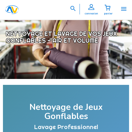


connexion
panier
NETTOYAGE ET LAVAGE DE VOS JEUX
GONFLABLES - AIR ET VOLUME
Nettoyage de Jeux
Gonflables
Lavage Professionnel