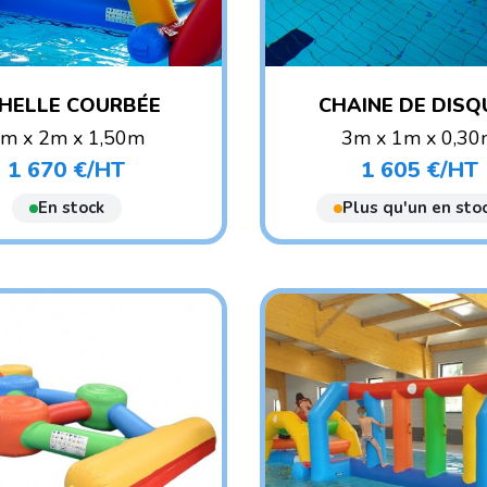
HELLE COURBÉE
CHAINE DE DISQ
m x 2m x 1,50m
3m x 1m x 0,3
POIDS : 33 KG
POIDS : 25 KG
1 670 €/HT
1 605 €/HT
Prix
Prix
E CONSEILLÉ : ENFANT
AGE CONSEILLÉ : ENF
En stock
Plus qu'un en stoc