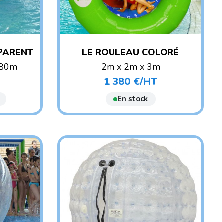
PARENT
LE ROULEAU COLORÉ
,80m
2m x 2m x 3m
POIDS : 30 KG
1 380 €/HT
Prix
ANT
AGE CONSEILLÉ : ENFANT
En stock