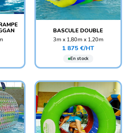
 RAMPE
OGGAN
BASCULE DOUBLE
5m
3m x 1,80m x 1,20m
POIDS : 40 KG
1 875 €/HT
Prix
ANT
AGE CONSEILLÉ : ENFANT
ADULTE
En stock