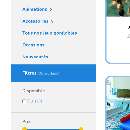

Animations

Accessoires
Tous nos Jeux gonflables
2
Occasions
AGE C
AG
Nouveautés
Filtres
(26 produits)
Disponible
Oui
(20)
Prix