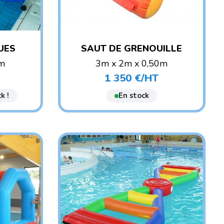
UES
SAUT DE GRENOUILLE
0m
3m x 2m x 0,50m
POIDS : 20 KG
1 350 €/HT
Prix
ANT
AGE CONSEILLÉ : ENFANT
k !
En stock