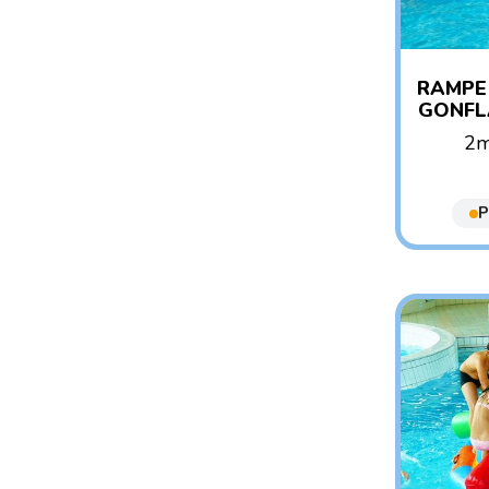
RAMPE
GONFL
2m
AG
P