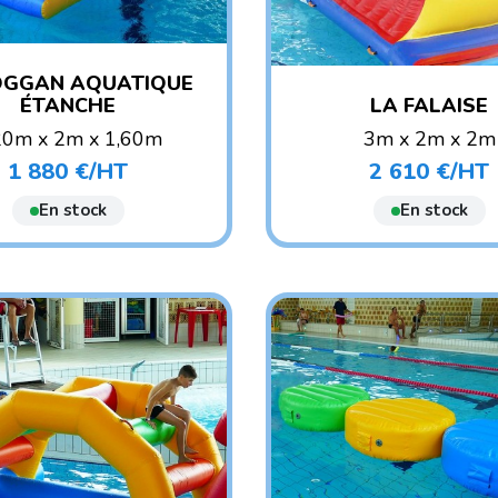
GGAN AQUATIQUE
ÉTANCHE
LA FALAISE
20m x 2m x 1,60m
3m x 2m x 2m
POIDS : 53 KG
POIDS : 65 KG
1 880 €/HT
2 610 €/HT
Prix
Prix
E CONSEILLÉ : ENFANT
AGE CONSEILLÉ : ENF
En stock
En stock