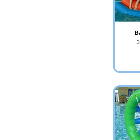
B
3
AG