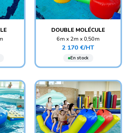
ULE
DOUBLE MOLÉCULE
0m
6m x 2m x 0,50m
POIDS : 35 KG
2 170 €/HT
Prix
ANT
AGE CONSEILLÉ : ENFANT
En stock