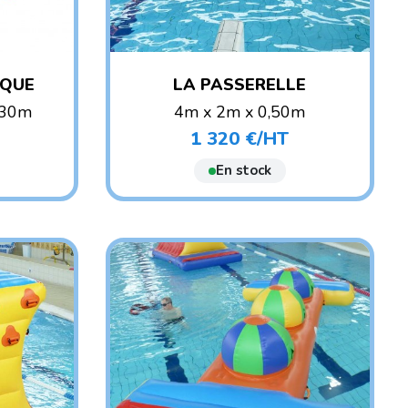
IQUE
LA PASSERELLE
,30m
4m x 2m x 0,50m
POIDS : 25 KG
1 320 €/HT
Prix
ANT
AGE CONSEILLÉ : ENFANT
En stock