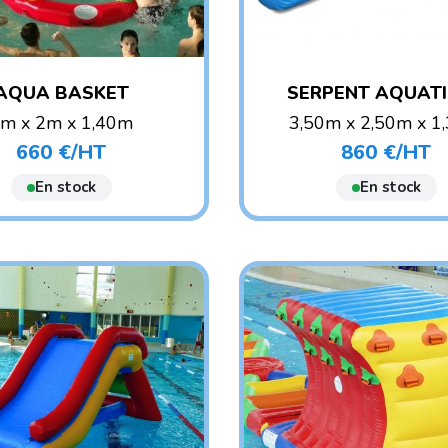
AQUA BASKET
SERPENT AQUAT
m x 2m x 1,40m
3,50m x 2,50m x 1
POIDS : 20 KG
POIDS : 20 KG
660 €/HT
860 €/HT
Prix
Prix
ONSEILLÉ : ADO/ADULTE
AGE CONSEILLÉ : ENF
E CONSEILLÉ : ENFANT
En stock
En stock