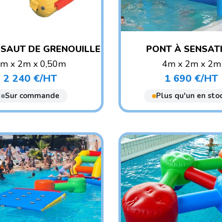
SAUT DE GRENOUILLE
PONT À SENSAT
m x 2m x 0,50m
4m x 2m x 2m
POIDS : 35 KG
POIDS : 35 KG
2 240 €/HT
1 690 €/HT
Prix
Prix
E CONSEILLÉ : ENFANT
AGE CONSEILLÉ : ENF
Sur commande
Plus qu'un en stoc