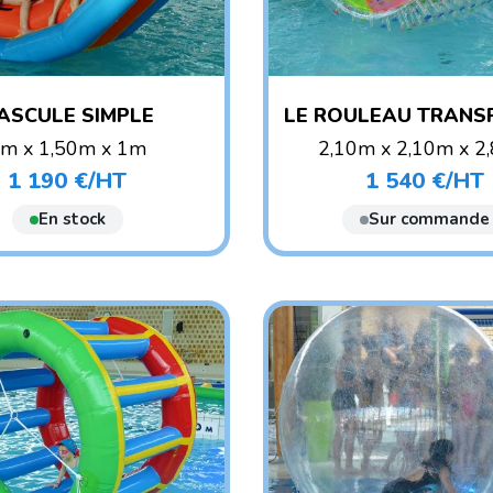
ASCULE SIMPLE
LE ROULEAU TRANS
m x 1,50m x 1m
2,10m x 2,10m x 2
POIDS : 20 KG
POIDS : 70 KG
1 190 €/HT
1 540 €/HT
Prix
Prix
E CONSEILLÉ : ENFANT
AGE CONSEILLÉ : ENF
En stock
Sur commande