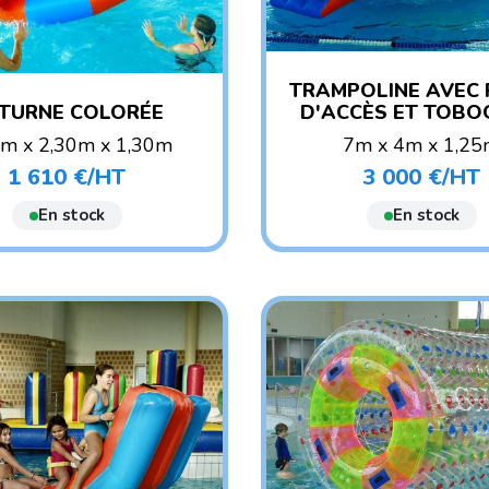
TRAMPOLINE AVEC
TURNE COLORÉE
D'ACCÈS ET TOB
0m x 2,30m x 1,30m
7m x 4m x 1,2
POIDS : 26 KG
POIDS : 87 KG
1 610 €/HT
3 000 €/HT
Prix
Prix
E CONSEILLÉ : ENFANT
AGE CONSEILLÉ : ENF
AGE CONSEILLÉ : ADO/
En stock
En stock