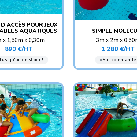
 D'ACCÈS POUR JEUX
ABLES AQUATIQUES
SIMPLE MOLÉC
 x 1,50m x 0,30m
3m x 2m x 0,5
POIDS : 20 KG
POIDS : 20 KG
890 €/HT
1 280 €/HT
Prix
Prix
E CONSEILLÉ : ENFANT
AGE CONSEILLÉ : ENF
lus qu'un en stock !
Sur commande