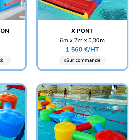
ION
X PONT
6m x 2m x 0,30m
POIDS : 30 KG
1 560 €/HT
Prix
ANT
AGE CONSEILLÉ : ENFANT
k !
Sur commande