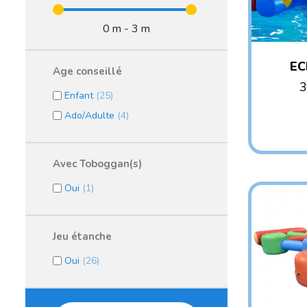
0 m - 3 m
EC
Age conseillé
3
Enfant
(25)
AG
Ado/Adulte
(4)
Avec Toboggan(s)
Oui
(1)
Jeu étanche
Oui
(26)