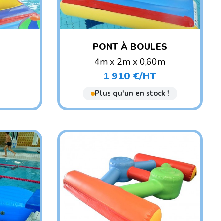
PONT À BOULES
4m x 2m x 0,60m
POIDS : 35 KG
1 910 €/HT
Prix
ANT
AGE CONSEILLÉ : ENFANT
Plus qu'un en stock !