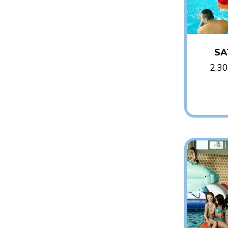
SA
2,3
AG