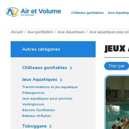
Châteaux gonflables
Jeux Aquatiq
Accueil
Jeux gonflables
Jeux Aquatiques
Jeux aquatiques pour pi
JEUX
Autres catégories
Trier par

Châteaux gonflables

Jeux Aquatiques
Transformations en jeu aquatique
Pataugeoires
Jeux aquatiques pour piscines
Ventriglisses
Bassins Gonflables
Bateaux et Bulles

Toboggans