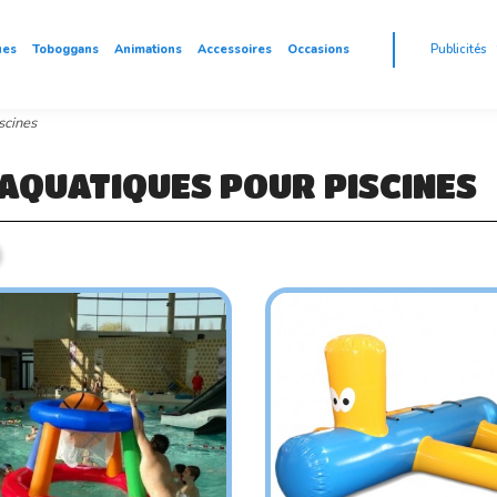
ues
Toboggans
Animations
Accessoires
Occasions
Publicités
scines
 AQUATIQUES POUR PISCINES