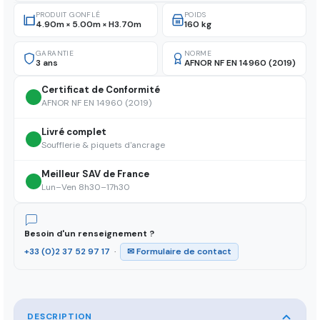
PRODUIT GONFLÉ
POIDS
4.90m × 5.00m × H3.70m
160 kg
GARANTIE
NORME
3 ans
AFNOR NF EN 14960 (2019)
Certificat de Conformité
AFNOR NF EN 14960 (2019)
Livré complet
Soufflerie & piquets d'ancrage
Meilleur SAV de France
Lun–Ven 8h30–17h30
Besoin d'un renseignement ?
+33 (0)2 37 52 97 17
·
✉ Formulaire de contact
DESCRIPTION