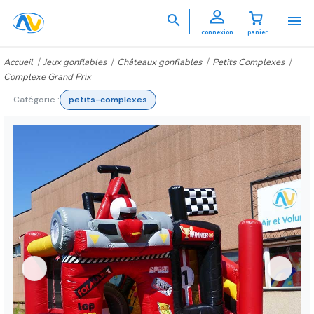


connexion
panier
Accueil
Jeux gonflables
Châteaux gonflables
Petits Complexes
Complexe Grand Prix
Catégorie :
petits-complexes