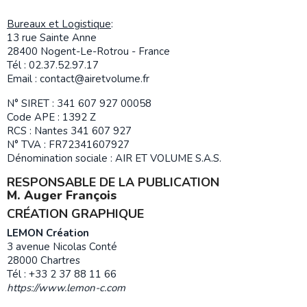
Bureaux et Logistique
:
13 rue Sainte Anne
28400 Nogent-Le-Rotrou - France
Tél : 02.37.52.97.17
Email : contact@airetvolume.fr
N° SIRET : 341 607 927 00058
Code APE : 1392 Z
RCS : Nantes 341 607 927
N° TVA : FR72341607927
Dénomination sociale : AIR ET VOLUME S.A.S.
RESPONSABLE DE LA PUBLICATION
M. Auger François
CRÉATION GRAPHIQUE
LEMON Création
3 avenue Nicolas Conté
28000 Chartres
Tél : +33 2 37 88 11 66
https://www.lemon-c.com