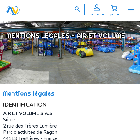


connexion
panier
MENTIONS LÉGALES - AIR ET VOLUME
Mentions légales
IDENTIFICATION
AIR ET VOLUME S.A.S.
Siège
:
2 rue des Frères Lumière
Parc d'activités de Ragon
44119 Treillières - France