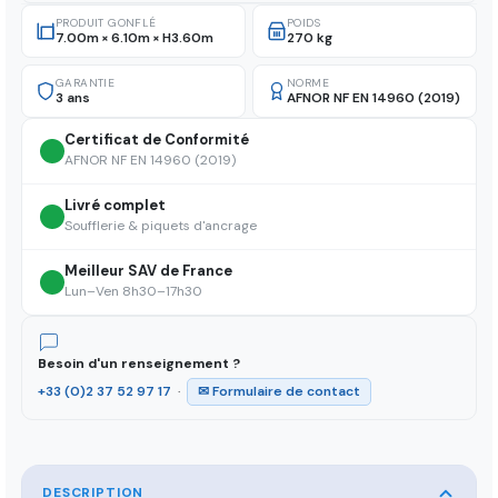
PRODUIT GONFLÉ
POIDS
7.00m × 6.10m × H3.60m
270 kg
GARANTIE
NORME
3 ans
AFNOR NF EN 14960 (2019)
Certificat de Conformité
AFNOR NF EN 14960 (2019)
Livré complet
Soufflerie & piquets d'ancrage
Meilleur SAV de France
Lun–Ven 8h30–17h30
Besoin d'un renseignement ?
+33 (0)2 37 52 97 17
·
✉ Formulaire de contact
DESCRIPTION