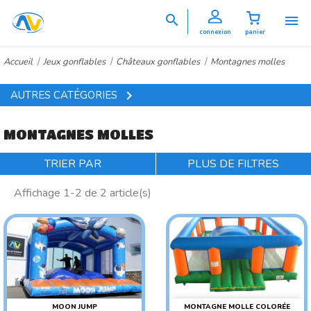


connexion
panier
Accueil
Jeux gonflables
Châteaux gonflables
Montagnes molles

AUTRES CATÉGORIES
MONTAGNES MOLLES
TRIER PAR
PLUS DE FILTRES
Affichage 1-2 de 2 article(s)
MOON JUMP
MONTAGNE MOLLE COLORÉE