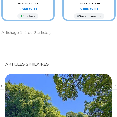
7m x 5m x 4,25m
12m x 8,20m x 3m
Prix
Prix
POIDS : 170 KG
POIDS : 400 KG
3 560 €/HT
5 880 €/HT
AGE CONSEILLÉ :
AGE CONSEILLÉ :
En stock
Sur commande
ADO/ADULTE
ADO/ADULTE
AGE CONSEILLÉ : ENFANT
AGE CONSEILLÉ : ENFANT
Affichage 1-2 de 2 article(s)
ARTICLES SIMILAIRES