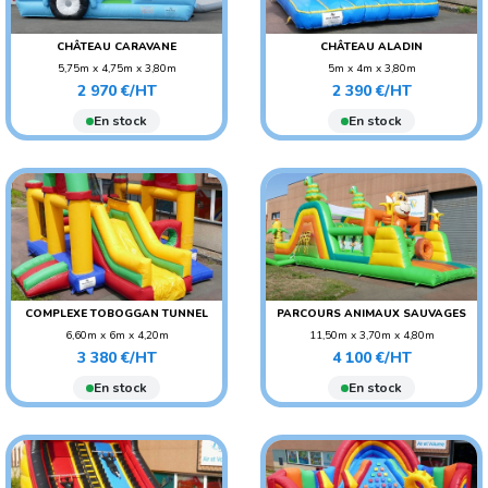
CHÂTEAU CARAVANE
CHÂTEAU ALADIN
5,75m x 4,75m x 3,80m
5m x 4m x 3,80m
Prix
Prix
POIDS : 180 KG
POIDS : 100 KG
2 970 €/HT
2 390 €/HT
AGE CONSEILLÉ : ENFANT
AGE CONSEILLÉ : ENFANT
En stock
En stock
COMPLEXE TOBOGGAN TUNNEL
PARCOURS ANIMAUX SAUVAGES
6,60m x 6m x 4,20m
11,50m x 3,70m x 4,80m
Prix
Prix
POIDS : 180 KG
POIDS : 250 KG
3 380 €/HT
4 100 €/HT
AGE CONSEILLÉ : ENFANT
AGE CONSEILLÉ : ENFANT
En stock
En stock
AGE CONSEILLÉ :
ADO/ADULTE