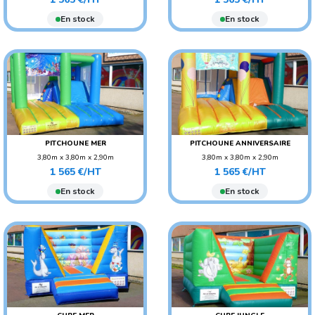
AGE CONSEILLÉ : ENFANT
AGE CONSEILLÉ : ENFANT
En stock
En stock
PITCHOUNE MER
PITCHOUNE ANNIVERSAIRE
3,80m x 3,80m x 2,90m
3,80m x 3,80m x 2,90m
Prix
Prix
POIDS : 90 KG
POIDS : 90 KG
1 565 €/HT
1 565 €/HT
AGE CONSEILLÉ : ENFANT
AGE CONSEILLÉ : ENFANT
En stock
En stock