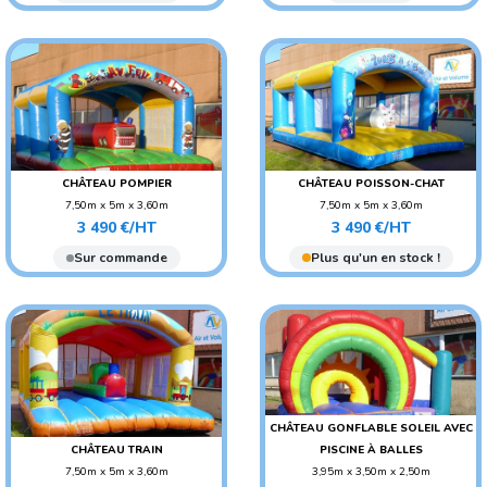
ADO/ADULTE
AGE CONSEILLÉ : ENFANT
CHÂTEAU POMPIER
CHÂTEAU POISSON-CHAT
7,50m x 5m x 3,60m
7,50m x 5m x 3,60m
Prix
Prix
POIDS : 180 KG
POIDS : 180 KG
3 490 €/HT
3 490 €/HT
AGE CONSEILLÉ : ENFANT
AGE CONSEILLÉ : ENFANT
Sur commande
Plus qu'un en stock !
CHÂTEAU GONFLABLE SOLEIL AVEC
CHÂTEAU TRAIN
PISCINE À BALLES
7,50m x 5m x 3,60m
3,95m x 3,50m x 2,50m