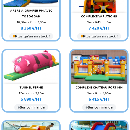
ARBRE À GRIMPER PM AVEC
TOBOGGAN
COMPLEXE VARIATIONS
10,50m x 7m x 4,10m
9m x 6,40m x 4m
Prix
Prix
POIDS : 360 KG
POIDS : 430 KG
8 360 €/HT
7 420 €/HT
AGE CONSEILLÉ :
AGE CONSEILLÉ : ENFANT
Plus qu'un en stock !
Plus qu'un en stock !
ADO/ADULTE
AGE CONSEILLÉ : ENFANT
TUNNEL FERME
COMPLEXE CHÂTEAU FORT MM
15m x 4m x 3,25m
9m x 6m x 4,20m
Prix
Prix
POIDS : 300 KG
POIDS : 350 KG
5 890 €/HT
6 415 €/HT
AGE CONSEILLÉ : ENFANT
AGE CONSEILLÉ : ENFANT
Sur commande
Sur commande