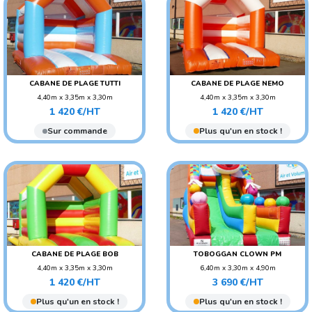
CABANE DE PLAGE TUTTI
CABANE DE PLAGE NEMO
4,40m x 3,35m x 3,30m
4,40m x 3,35m x 3,30m
Prix
Prix
POIDS : 90 KG
POIDS : 90 KG
1 420 €/HT
1 420 €/HT
AGE CONSEILLÉ : ENFANT
AGE CONSEILLÉ : ENFANT
Sur commande
Plus qu'un en stock !
CABANE DE PLAGE BOB
TOBOGGAN CLOWN PM
4,40m x 3,35m x 3,30m
6,40m x 3,30m x 4,90m
Prix
Prix
POIDS : 90 KG
POIDS : 160 KG
1 420 €/HT
3 690 €/HT
AGE CONSEILLÉ : ENFANT
AGE CONSEILLÉ : ENFANT
Plus qu'un en stock !
Plus qu'un en stock !