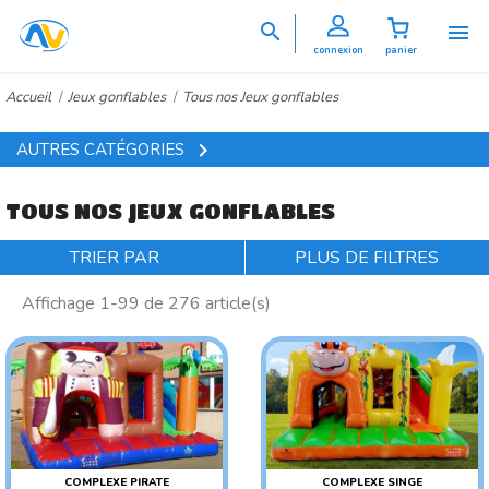


connexion
panier
Accueil
Jeux gonflables
Tous nos Jeux gonflables

AUTRES CATÉGORIES
TOUS NOS JEUX GONFLABLES
TRIER PAR
PLUS DE FILTRES
Affichage 1-99 de 276 article(s)
COMPLEXE PIRATE
COMPLEXE SINGE