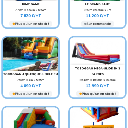
JUMP GAME
LE GRAND SAUT
7,70m x 6,50m x 6,54m
9,50m x 9,50m x 8m
Prix
Prix
POIDS : 380 KG
POIDS : 680 KG
7 820 €/HT
11 200 €/HT
AGE CONSEILLÉ : ENFANT
AGE CONSEILLÉ : ENFANT
Plus qu'un en stock !
Sur commande
AGE CONSEILLÉ :
AGE CONSEILLÉ :
ADO/ADULTE
ADO/ADULTE
TOBOGGAN MEGA-SLIDE EN 2
TOBOGGAN AQUATIQUE JUNGLE PM
PARTIES
7,90m x 4m x 5,65m
29,40m x 10,90m x 10,50m
Prix
Prix
POIDS : 200 KG
POIDS : 900 KG
4 090 €/HT
12 990 €/HT
AGE CONSEILLÉ :
AGE CONSEILLÉ :
Plus qu'un en stock !
Plus qu'un en stock !
ADO/ADULTE
ADO/ADULTE
AGE CONSEILLÉ : ENFANT
AGE CONSEILLÉ : ENFANT