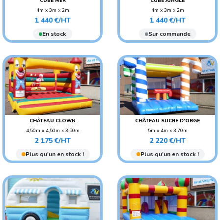
CUBE MER
CUBE JUNGLE
4m x 3m x 2m
4m x 3m x 2m
Prix
Prix
POIDS : 70 KG
POIDS : 70 KG
1 440 €/HT
1 440 €/HT
AGE CONSEILLÉ : ENFANT
AGE CONSEILLÉ : ENFANT
En stock
Sur commande
CHÂTEAU CLOWN
CHÂTEAU SUCRE D'ORGE
4,50m x 4,50m x 3,50m
5m x 4m x 3,70m
Prix
Prix
POIDS : 120 KG
POIDS : 130 KG
2 175 €/HT
2 220 €/HT
AGE CONSEILLÉ : ENFANT
AGE CONSEILLÉ : ENFANT
Plus qu'un en stock !
Plus qu'un en stock !