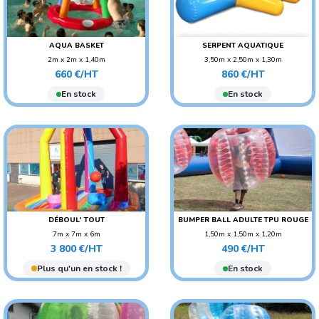
AQUA BASKET
SERPENT AQUATIQUE
2m x 2m x 1,40m
3,50m x 2,50m x 1,30m
Prix
Prix
POIDS : 20 KG
POIDS : 20 KG
660 €/HT
860 €/HT
AGE CONSEILLÉ :
AGE CONSEILLÉ : ENFANT
En stock
En stock
ADO/ADULTE
AGE CONSEILLÉ : ENFANT
DÉBOUL' TOUT
BUMPER BALL ADULTE TPU ROUGE
7m x 7m x 6m
1,50m x 1,50m x 1,20m
Prix
Prix
POIDS : 180 KG
POIDS : 11 KG
3 800 €/HT
490 €/HT
AGE CONSEILLÉ : ENFANT
AGE CONSEILLÉ :
Plus qu'un en stock !
En stock
AGE CONSEILLÉ :
ADO/ADULTE
ADO/ADULTE