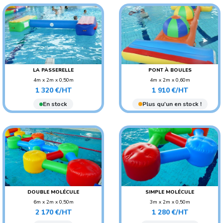
LA PASSERELLE
PONT À BOULES
4m x 2m x 0,50m
4m x 2m x 0,60m
Prix
Prix
POIDS : 25 KG
POIDS : 35 KG
1 320 €/HT
1 910 €/HT
AGE CONSEILLÉ : ENFANT
AGE CONSEILLÉ : ENFANT
En stock
Plus qu'un en stock !
DOUBLE MOLÉCULE
SIMPLE MOLÉCULE
6m x 2m x 0,50m
3m x 2m x 0,50m
Prix
Prix
POIDS : 35 KG
POIDS : 20 KG
2 170 €/HT
1 280 €/HT
AGE CONSEILLÉ : ENFANT
AGE CONSEILLÉ : ENFANT