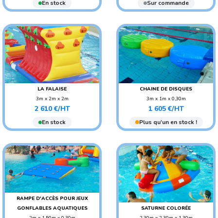
En stock
Sur commande
LA FALAISE
CHAINE DE DISQUES
3m x 2m x 2m
3m x 1m x 0,30m
Prix
Prix
POIDS : 65 KG
POIDS : 25 KG
2 610 €/HT
1 605 €/HT
AGE CONSEILLÉ : ENFANT
AGE CONSEILLÉ : ENFANT
En stock
Plus qu'un en stock !
RAMPE D'ACCÈS POUR JEUX
GONFLABLES AQUATIQUES
SATURNE COLORÉE