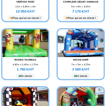
VERTIGO PARC
COMPLEXE GÉANT ANIMAUX
12m x 6,40m x 4m
9m x 6m x 4,20m
Prix
Prix
POIDS : 500 KG
POIDS : 400 KG
10 050 €/HT
7 170 €/HT
AGE CONSEILLÉ :
AGE CONSEILLÉ : ENFANT
Plus qu'un en stock !
Plus qu'un en stock !
ADO/ADULTE
AGE CONSEILLÉ : ENFANT
RODEO TAUREAU
MOON JUMP
4,40m x 3,40m x 2,70m
7m x 5m x 4,25m
Prix
Prix
POIDS : 120 KG
POIDS : 170 KG
1 760 €/HT
3 560 €/HT
AGE CONSEILLÉ : ENFANT
AGE CONSEILLÉ :
En stock
En stock
ADO/ADULTE
AGE CONSEILLÉ : ENFANT