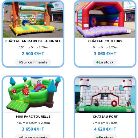
CHÂTEAU ANIMAUX DE LA JUNGLE
CHÂTEAU COULEURS
5,50m x 5m x 3,50m
6m x 5m x 3,50m
Prix
Prix
POIDS : 140 KG
POIDS : 160 KG
2 500 €/HT
3 060 €/HT
AGE CONSEILLÉ : ENFANT
AGE CONSEILLÉ : ENFANT
Sur commande
En stock
MINI PARC TOURELLE
CHÂTEAU FORT
7,60m x 5,90m x 2,60m
7m x 6m x 3,80m
Prix
Prix
POIDS : 160 KG
POIDS : 200 KG
3 650 €/HT
4 620 €/HT
AGE CONSEILLÉ : ENFANT
AGE CONSEILLÉ : ENFANT
Sur commande
En stock