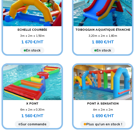
ECHELLE COURBÉE
TOBOGGAN AQUATIQUE ÉTANCHE
3m x 2m x 1,50m
3,20m x 2m x 1,60m
Prix
Prix
POIDS : 33 KG
POIDS : 53 KG
1 670 €/HT
1 880 €/HT
AGE CONSEILLÉ : ENFANT
AGE CONSEILLÉ : ENFANT
En stock
En stock
X PONT
PONT À SENSATION
6m x 2m x 0,30m
4m x 2m x 2m
Prix
Prix
POIDS : 30 KG
POIDS : 35 KG
1 560 €/HT
1 690 €/HT
AGE CONSEILLÉ : ENFANT
AGE CONSEILLÉ : ENFANT
Sur commande
Plus qu'un en stock !