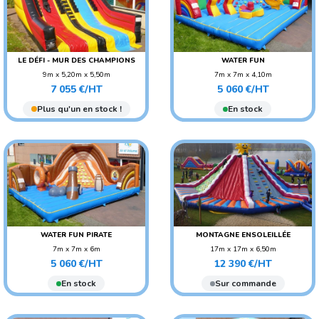
LE DÉFI - MUR DES CHAMPIONS
WATER FUN
9m x 5,20m x 5,50m
7m x 7m x 4,10m
Prix
Prix
POIDS : 340 KG
POIDS : 200 KG
7 055 €/HT
5 060 €/HT
AGE CONSEILLÉ :
AGE CONSEILLÉ : ENFANT
Plus qu'un en stock !
En stock
ADO/ADULTE
WATER FUN PIRATE
MONTAGNE ENSOLEILLÉE
7m x 7m x 6m
17m x 17m x 6,50m
Prix
Prix
POIDS : 200 KG
POIDS : 1160 KG
5 060 €/HT
12 390 €/HT
AGE CONSEILLÉ : ENFANT
AGE CONSEILLÉ : ENFANT
En stock
Sur commande