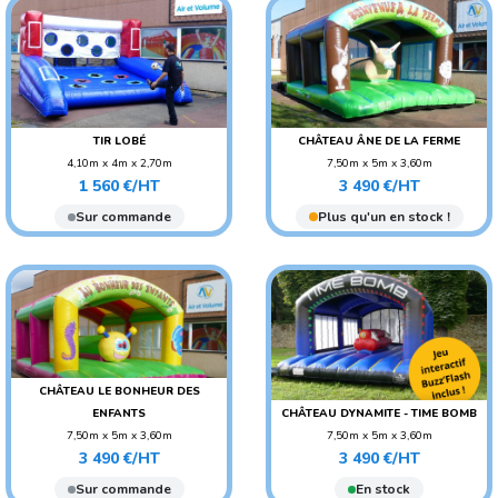
TIR LOBÉ
CHÂTEAU ÂNE DE LA FERME
4,10m x 4m x 2,70m
7,50m x 5m x 3,60m
Prix
Prix
POIDS : 80 KG
POIDS : 180 KG
1 560 €/HT
3 490 €/HT
AGE CONSEILLÉ : ENFANT
AGE CONSEILLÉ : ENFANT
Sur commande
Plus qu'un en stock !
AGE CONSEILLÉ :
ADO/ADULTE
CHÂTEAU LE BONHEUR DES
ENFANTS
CHÂTEAU DYNAMITE - TIME BOMB
7,50m x 5m x 3,60m
7,50m x 5m x 3,60m
Prix
Prix
POIDS : 180 KG
POIDS : 180 KG
3 490 €/HT
3 490 €/HT
AGE CONSEILLÉ : ENFANT
AGE CONSEILLÉ :
Sur commande
En stock