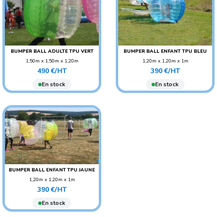
BUMPER BALL ADULTE TPU VERT
BUMPER BALL ENFANT TPU BLEU
1,50m x 1,50m x 1,20m
1,20m x 1,20m x 1m
Prix
Prix
POIDS : 11 KG
POIDS : 8 KG
490 €/HT
390 €/HT
AGE CONSEILLÉ :
AGE CONSEILLÉ : ENFANT
En stock
En stock
ADO/ADULTE
BUMPER BALL ENFANT TPU JAUNE
1,20m x 1,20m x 1m
Prix
POIDS : 8 KG
390 €/HT
AGE CONSEILLÉ : ENFANT
En stock