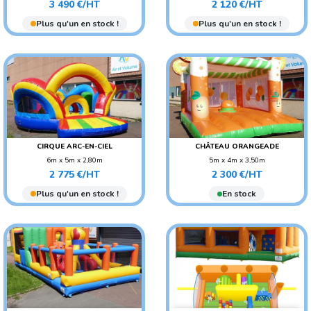
Prix
Prix
POIDS : 180 KG
POIDS : 80 KG
3 490 €/HT
2 120 €/HT
AGE CONSEILLÉ : ENFANT
AGE CONSEILLÉ : ENFANT
Plus qu'un en stock !
Plus qu'un en stock !
CIRQUE ARC-EN-CIEL
CHÂTEAU ORANGEADE
6m x 5m x 2,80m
5m x 4m x 3,50m
Prix
Prix
POIDS : 150 KG
POIDS : 110 KG
2 775 €/HT
2 300 €/HT
AGE CONSEILLÉ : ENFANT
AGE CONSEILLÉ : ENFANT
Plus qu'un en stock !
En stock