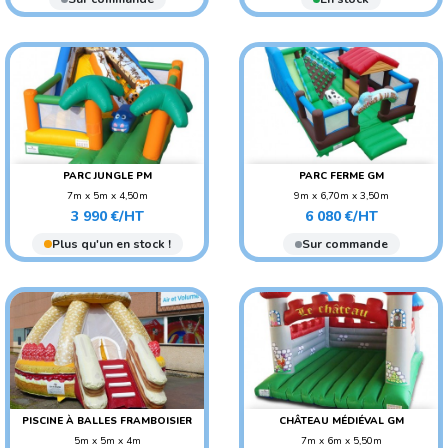
PARC JUNGLE PM
PARC FERME GM
7m x 5m x 4,50m
9m x 6,70m x 3,50m
Prix
Prix
POIDS : 200 KG
POIDS : 300 KG
3 990 €/HT
6 080 €/HT
AGE CONSEILLÉ : ENFANT
AGE CONSEILLÉ : ENFANT
Plus qu'un en stock !
Sur commande
PISCINE À BALLES FRAMBOISIER
CHÂTEAU MÉDIÉVAL GM
5m x 5m x 4m
7m x 6m x 5,50m