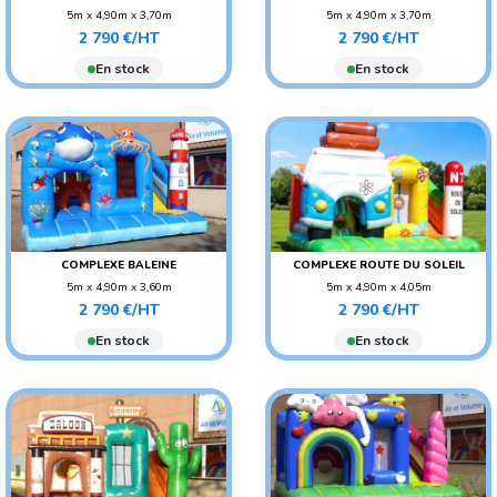
5m x 4,90m x 3,70m
5m x 4,90m x 3,70m
Prix
Prix
POIDS : 150 KG
POIDS : 150 KG
2 790 €/HT
2 790 €/HT
AGE CONSEILLÉ : ENFANT
AGE CONSEILLÉ : ENFANT
En stock
En stock
COMPLEXE BALEINE
COMPLEXE ROUTE DU SOLEIL
5m x 4,90m x 3,60m
5m x 4,90m x 4,05m
Prix
Prix
POIDS : 150 KG
POIDS : 150 KG
2 790 €/HT
2 790 €/HT
AGE CONSEILLÉ : ENFANT
AGE CONSEILLÉ : ENFANT
En stock
En stock