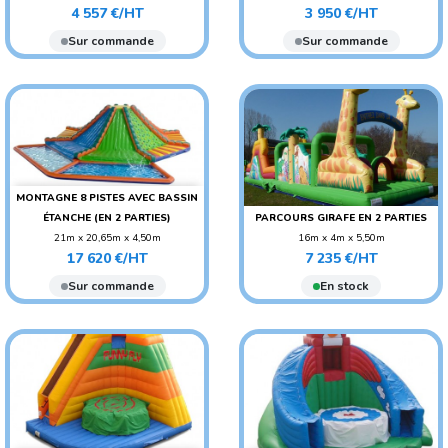
Prix
Prix
POIDS : 180 KG
POIDS : 190 KG
4 557 €/HT
3 950 €/HT
AGE CONSEILLÉ : ENFANT
AGE CONSEILLÉ : ENFANT
Sur commande
Sur commande
MONTAGNE 8 PISTES AVEC BASSIN
ÉTANCHE (EN 2 PARTIES)
PARCOURS GIRAFE EN 2 PARTIES
21m x 20,65m x 4,50m
16m x 4m x 5,50m
Prix
Prix
POIDS : 1100 KG
POIDS : 400 KG
17 620 €/HT
7 235 €/HT
AGE CONSEILLÉ : ENFANT
AGE CONSEILLÉ : ENFANT
Sur commande
En stock
AGE CONSEILLÉ :
ADO/ADULTE