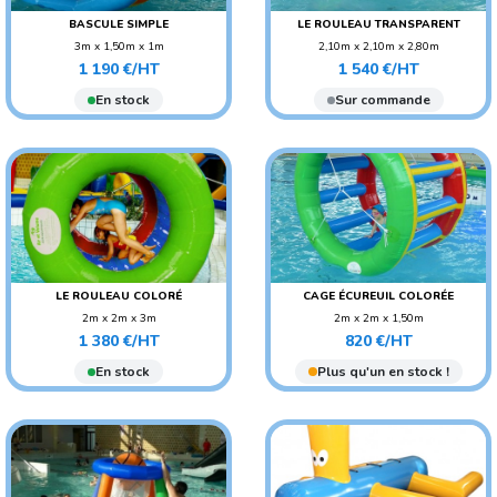
BASCULE SIMPLE
LE ROULEAU TRANSPARENT
3m x 1,50m x 1m
2,10m x 2,10m x 2,80m
Prix
Prix
POIDS : 20 KG
POIDS : 70 KG
1 190 €/HT
1 540 €/HT
AGE CONSEILLÉ : ENFANT
AGE CONSEILLÉ : ENFANT
En stock
Sur commande
LE ROULEAU COLORÉ
CAGE ÉCUREUIL COLORÉE
2m x 2m x 3m
2m x 2m x 1,50m
Prix
Prix
POIDS : 30 KG
POIDS : 27 KG
1 380 €/HT
820 €/HT
AGE CONSEILLÉ : ENFANT
AGE CONSEILLÉ : ENFANT
En stock
Plus qu'un en stock !