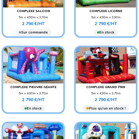
COMPLEXE SALOON
COMPLEXE LICORNE
5m x 4,90m x 3,70m
5m x 4,90m x 3,90m
Prix
Prix
POIDS : 150 KG
POIDS : 150 KG
2 790 €/HT
2 790 €/HT
AGE CONSEILLÉ : ENFANT
AGE CONSEILLÉ : ENFANT
Sur commande
En stock
COMPLEXE PIEUVRE GÉANTE
COMPLEXE GRAND PRIX
5m x 4,90m x 3,70m
5m x 4,90m x 3,70m
Prix
Prix
POIDS : 150 KG
POIDS : 160 KG
2 790 €/HT
2 790 €/HT
AGE CONSEILLÉ : ENFANT
AGE CONSEILLÉ : ENFANT
En stock
Plus qu'un en stock !