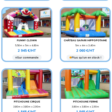
FUNNY CLOWN
CHÂTEAU SAFARI HIPPOPOTAME
5,50m x 5m x 4,60m
5m x 4m x 3,40m
Prix
Prix
POIDS : 150 KG
POIDS : 110 KG
2 945 €/HT
2 060 €/HT
AGE CONSEILLÉ : ENFANT
AGE CONSEILLÉ : ENFANT
Sur commande
Plus qu'un en stock !
PITCHOUNE CIRQUE
PITCHOUNE FERME
3,80m x 3,80m x 2,90m
3,80m x 3,80m x 2,90m
Prix
Prix
POIDS : 90 KG
POIDS : 90 KG
1 565 €/HT
1 565 €/HT