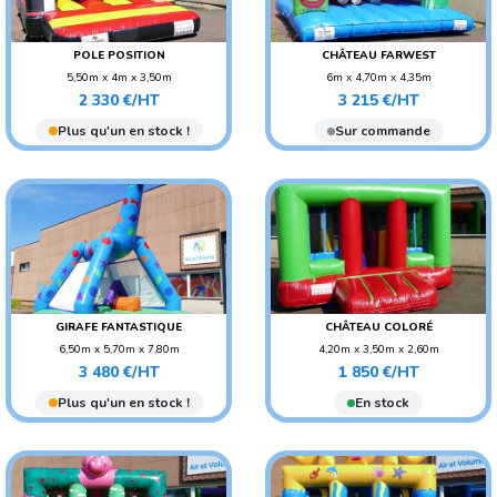
POLE POSITION
CHÂTEAU FARWEST
5,50m x 4m x 3,50m
6m x 4,70m x 4,35m
Prix
Prix
POIDS : 130 KG
POIDS : 180 KG
2 330 €/HT
3 215 €/HT
AGE CONSEILLÉ : ENFANT
AGE CONSEILLÉ : ENFANT
Plus qu'un en stock !
Sur commande
GIRAFE FANTASTIQUE
CHÂTEAU COLORÉ
6,50m x 5,70m x 7,80m
4,20m x 3,50m x 2,60m
Prix
Prix
POIDS : 170 KG
POIDS : 100 KG
3 480 €/HT
1 850 €/HT
AGE CONSEILLÉ : ENFANT
AGE CONSEILLÉ : ENFANT
Plus qu'un en stock !
En stock