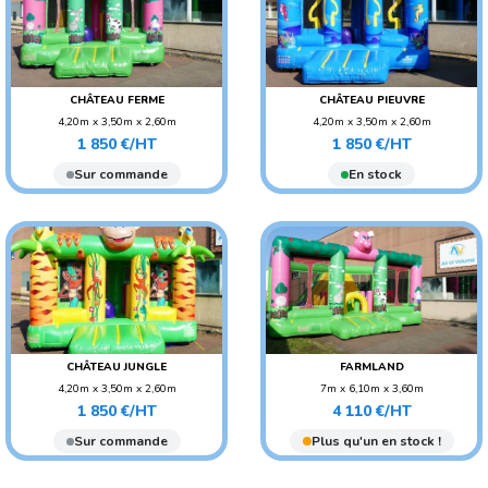
CHÂTEAU FERME
CHÂTEAU PIEUVRE
4,20m x 3,50m x 2,60m
4,20m x 3,50m x 2,60m
Prix
Prix
POIDS : 100 KG
POIDS : 100 KG
1 850 €/HT
1 850 €/HT
AGE CONSEILLÉ : ENFANT
AGE CONSEILLÉ : ENFANT
Sur commande
En stock
CHÂTEAU JUNGLE
FARMLAND
4,20m x 3,50m x 2,60m
7m x 6,10m x 3,60m
Prix
Prix
POIDS : 100 KG
POIDS : 270 KG
1 850 €/HT
4 110 €/HT
AGE CONSEILLÉ : ENFANT
AGE CONSEILLÉ :
Sur commande
Plus qu'un en stock !
ADO/ADULTE
AGE CONSEILLÉ : ENFANT