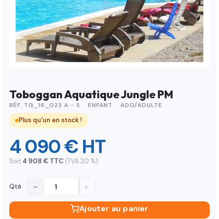
Toboggan Aquatique Jungle PM
RÉF. TG_16_023 A - S · ENFANT · ADO/ADULTE
Plus qu'un en stock !
4 090 € HT
Soit
4 908 € TTC
(TVA 20 %)
−
+
Qté
Ajouter au panier