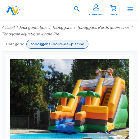


connexion
panier
Accueil
Jeux gonflables
Toboggans
Toboggans Bords de Piscines
Toboggan Aquatique Jungle PM
Catégorie :
toboggans-bord-de-piscine