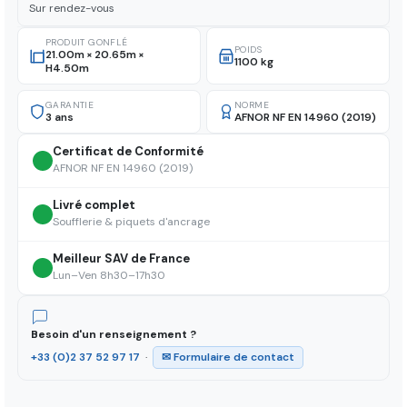
Sur rendez-vous
PRODUIT GONFLÉ
POIDS
21.00m × 20.65m ×
1100 kg
H4.50m
GARANTIE
NORME
3 ans
AFNOR NF EN 14960 (2019)
Certificat de Conformité
AFNOR NF EN 14960 (2019)
Livré complet
Soufflerie & piquets d'ancrage
Meilleur SAV de France
Lun–Ven 8h30–17h30
Besoin d'un renseignement ?
+33 (0)2 37 52 97 17
·
✉ Formulaire de contact