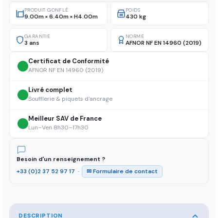
PRODUIT GONFLÉ
POIDS
9.00m × 6.40m × H4.00m
430 kg
GARANTIE
NORME
3 ans
AFNOR NF EN 14960 (2019)
Certificat de Conformité
AFNOR NF EN 14960 (2019)
Livré complet
Soufflerie & piquets d'ancrage
Meilleur SAV de France
Lun–Ven 8h30–17h30
Besoin d'un renseignement ?
+33 (0)2 37 52 97 17
·
✉ Formulaire de contact
DESCRIPTION