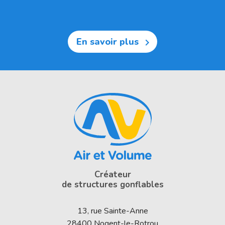
En savoir plus

Créateur
de structures gonflables
13, rue Sainte-Anne
28400
Nogent-le-Rotrou