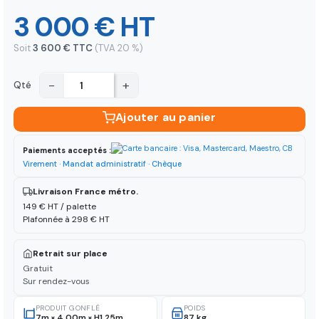
3 000 € HT
Soit
3 600 € TTC
(TVA 20 %)
−
+
Qté
Ajouter au panier
Paiements acceptés :
Virement · Mandat administratif · Chèque
Livraison France métro.
149 € HT / palette
Plafonnée à 298 € HT
Retrait sur place
Gratuit
Sur rendez-vous
PRODUIT GONFLÉ
POIDS
7m × 4.00m × H1.25m
87 kg