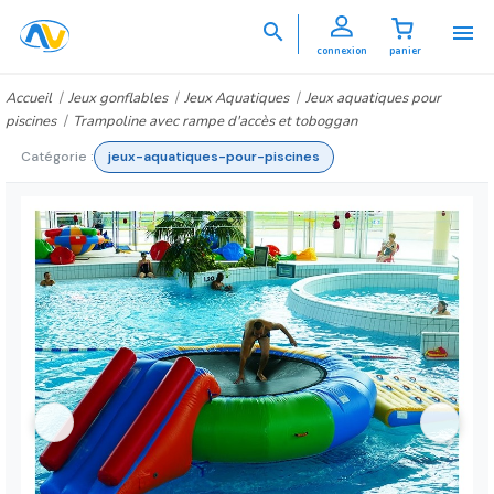


connexion
panier
Accueil
Jeux gonflables
Jeux Aquatiques
Jeux aquatiques pour
piscines
Trampoline avec rampe d'accès et toboggan
Catégorie :
jeux-aquatiques-pour-piscines