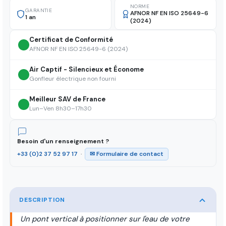
NORME
GARANTIE
AFNOR NF EN ISO 25649-6
1 an
(2024)
Certificat de Conformité
AFNOR NF EN ISO 25649-6 (2024)
Air Captif - Silencieux et Économe
Gonfleur électrique non fourni
Meilleur SAV de France
Lun–Ven 8h30–17h30
Besoin d'un renseignement ?
+33 (0)2 37 52 97 17
·
✉ Formulaire de contact
DESCRIPTION
Un pont vertical à positionner sur l'eau de votre