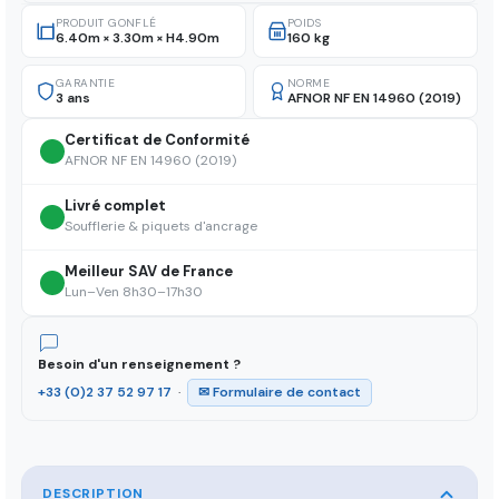
PRODUIT GONFLÉ
POIDS
6.40m × 3.30m × H4.90m
160 kg
GARANTIE
NORME
3 ans
AFNOR NF EN 14960 (2019)
Certificat de Conformité
AFNOR NF EN 14960 (2019)
Livré complet
Soufflerie & piquets d'ancrage
Meilleur SAV de France
Lun–Ven 8h30–17h30
Besoin d'un renseignement ?
+33 (0)2 37 52 97 17
·
✉ Formulaire de contact
DESCRIPTION