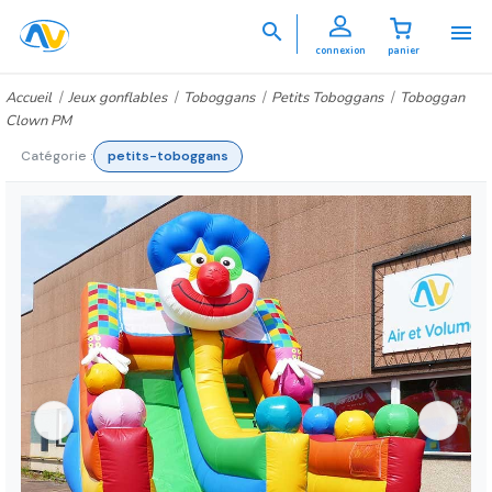


connexion
panier
Accueil
Jeux gonflables
Toboggans
Petits Toboggans
Toboggan
Clown PM
Catégorie :
petits-toboggans