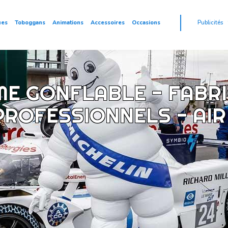
ues
Toboggans
Animations
Accessoires
Occasions
Publicités
ME GONFLABLE - FABR
ROFESSIONNELS - AIR