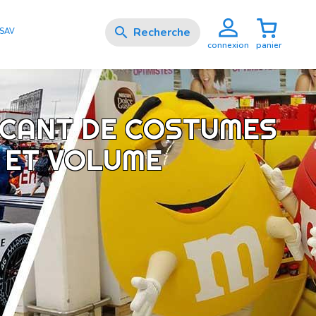

SAV
panier
connexion
ICANT DE COSTUMES
 ET VOLUME