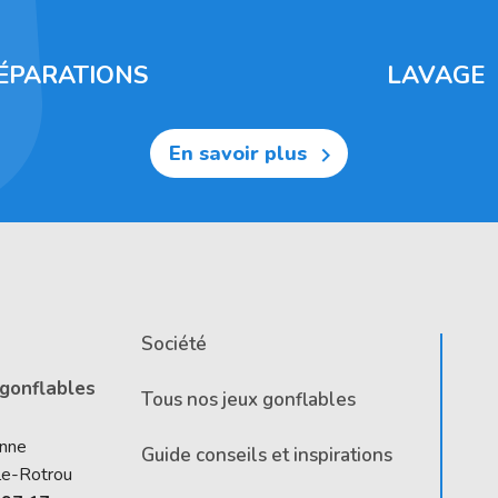
ÉPARATIONS
LAVAGE
En savoir plus

Société
 gonflables
Tous nos jeux gonflables
Anne
Guide conseils et inspirations
le-Rotrou