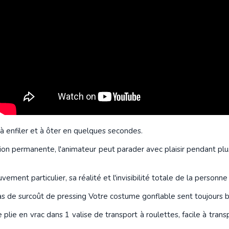
 à enfiler et à ôter en quelques secondes.
tion permanente, l'animateur peut parader avec plaisir pendant plu
ement particulier, sa réalité et l'invisibilité totale de la personne q
s de surcoût de pressing Votre costume gonflable sent toujours b
lie en vrac dans 1 valise de transport à roulettes, facile à transp