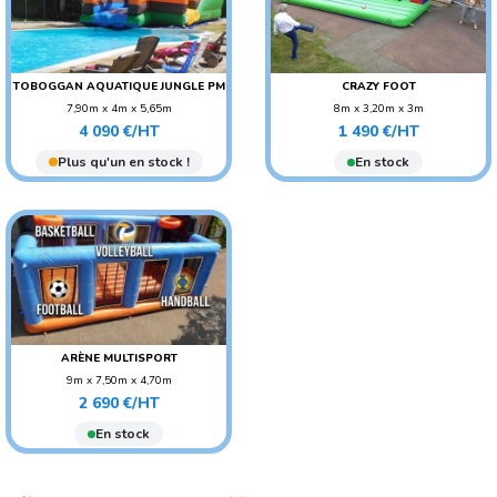
TOBOGGAN AQUATIQUE JUNGLE PM
CRAZY FOOT
7,90m x 4m x 5,65m
8m x 3,20m x 3m
Prix
Prix
POIDS : 200 KG
POIDS : 120 KG
4 090 €/HT
1 490 €/HT
AGE CONSEILLÉ :
AGE CONSEILLÉ :
Plus qu'un en stock !
En stock
ADO/ADULTE
ADO/ADULTE
AGE CONSEILLÉ : ENFANT
AGE CONSEILLÉ : ENFANT
ARÈNE MULTISPORT
9m x 7,50m x 4,70m
Prix
POIDS : 340 KG
2 690 €/HT
AGE CONSEILLÉ :
En stock
ADO/ADULTE
AGE CONSEILLÉ : ENFANT