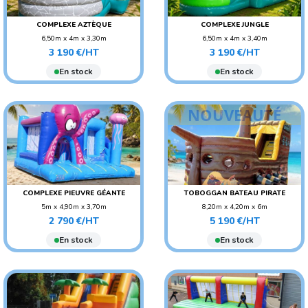
COMPLEXE AZTÈQUE
COMPLEXE JUNGLE
6,50m x 4m x 3,30m
6,50m x 4m x 3,40m
Prix
Prix
POIDS : 110 KG
POIDS : 110 KG
3 190 €/HT
3 190 €/HT
AGE CONSEILLÉ : ENFANT
AGE CONSEILLÉ : ENFANT
En stock
En stock
NOUVEAUTÉ
COMPLEXE PIEUVRE GÉANTE
TOBOGGAN BATEAU PIRATE
5m x 4,90m x 3,70m
8,20m x 4,20m x 6m
Prix
Prix
POIDS : 150 KG
POIDS : 300 KG
2 790 €/HT
5 190 €/HT
AGE CONSEILLÉ : ENFANT
En stock
En stock