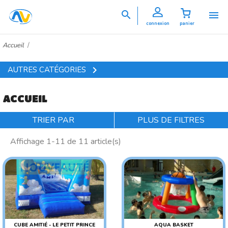


connexion
panier
Accueil

AUTRES CATÉGORIES
ACCUEIL
TRIER PAR
PLUS DE FILTRES
Affichage 1-11 de 11 article(s)
NOUVEAUTÉ
CUBE AMITIÉ - LE PETIT PRINCE
AQUA BASKET