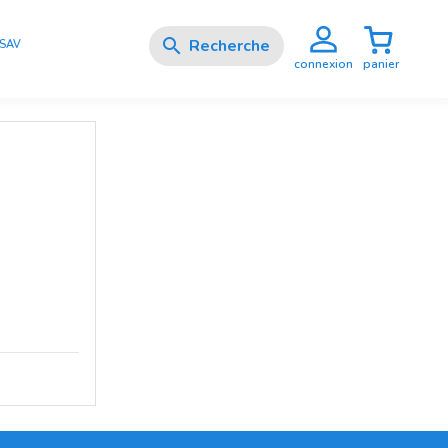

SAV
panier
connexion