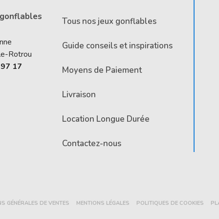
 gonflables
Tous nos jeux gonflables
Anne
Guide conseils et inspirations
le-Rotrou
 97 17
Moyens de Paiement
Livraison
Location Longue Durée
Contactez-nous
NS GÉNÉRALES DE VENTES
MENTIONS LÉGALES
POLITIQUES DE COOKIES
PL