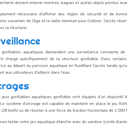
enfants doivent enlever montres, bagues et autres objets pointus avant
également nécessaire d'afficher des règles de sécurité et de bon
ions suivantes de l'âge et la taille minimum pour l'utiliser, l'accès ré
us la structure.
veillance
x gonflables aquatiques demandent une surveillance constante de 
ant chargé spécifiquement de la structure gonflable. Dans certain
ance au départ du parcours aquatique en fluidifiant l'accès tandis qu'
t aux utilisateurs d'atterrir dans l'eau.
crages
 jeux gonflables aquatiques gonflable sont équipés d’un dispositif d
er. Le système d'ancrage est capable de maintenir en place le jeu flot
 (28 km/h) ou de résister à une force de traction horizontale de 1 000
vez lester votre jeu aquatique étanche avec du sandow (corde élastiq