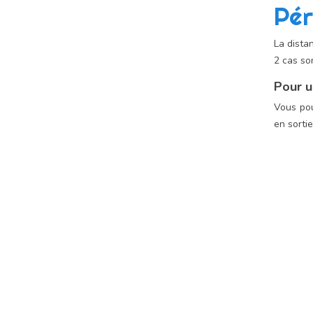
Pér
La dista
2 cas so
Pour u
Vous pou
en sortie