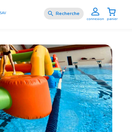

SAV
panier
connexion