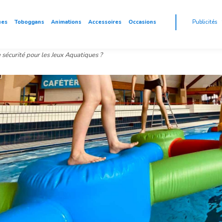
ues
Toboggans
Animations
Accessoires
Occasions
Publicités
 sécurité pour les Jeux Aquatiques ?