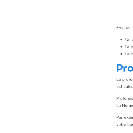
En plus d
Un a
Une 
Une
Pro
La profo
est calc
Profonde
La Norme
Par exem
votre ba