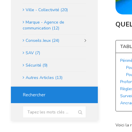
Ville - Collectivité (20)
Marque - Agence de
QUEL
communication (12)
Conseils Jeux (24)
TABL
SAV (7)
Périmè
Sécurité (9)
Pou
Pou
Autres Articles (13)
Profon
Règle
Rechercher
Surve
Ancra
Voici la