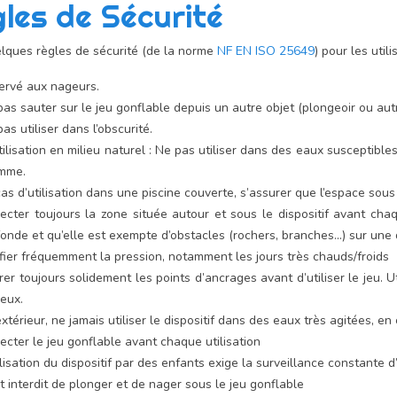
les de Sécurité
elques règles de sécurité (de la norme
NF EN ISO 25649
) pour les uti
ervé aux nageurs.
as sauter sur le jeu gonflable depuis un autre objet (plongeoir ou autr
as utiliser dans l’obscurité.
tilisation en milieu naturel : Ne pas utiliser dans des eaux susceptib
omme.
as d’utilisation dans une piscine couverte, s’assurer que l’espace sous
ecter toujours la zone située autour et sous le dispositif avant chaq
onde et qu’elle est exempte d’obstacles (rochers, branches...) sur une
fier fréquemment la pression, notamment les jours très chauds/froids
er toujours solidement les points d’ancrages avant d’utiliser le jeu.
jeux.
xtérieur, ne jamais utiliser le dispositif dans des eaux très agitées, e
ecter le jeu gonflable avant chaque utilisation
ilisation du dispositif par des enfants exige la surveillance constante d
st interdit de plonger et de nager sous le jeu gonflable