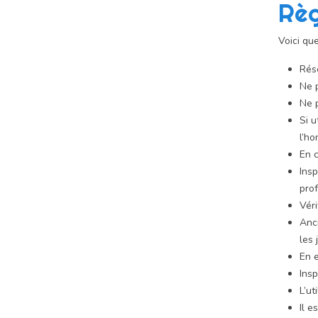
Règ
Voici qu
Rés
Ne p
Ne p
Si u
l’h
En c
Insp
prof
Véri
Ancr
les 
En e
Insp
L’ut
Il e