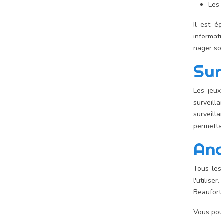
Les 
Il est 
informat
nager so
Sur
Les jeu
surveill
surveill
permettan
An
Tous les
l'utilis
Beaufort
Vous pou