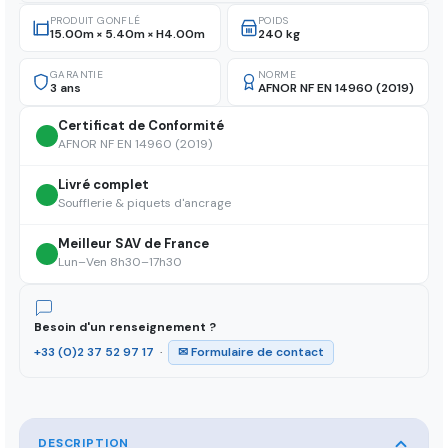
PRODUIT GONFLÉ
POIDS
15.00m × 5.40m × H4.00m
240 kg
GARANTIE
NORME
3 ans
AFNOR NF EN 14960 (2019)
Certificat de Conformité
AFNOR NF EN 14960 (2019)
Livré complet
Soufflerie & piquets d'ancrage
Meilleur SAV de France
Lun–Ven 8h30–17h30
Besoin d'un renseignement ?
+33 (0)2 37 52 97 17
·
✉ Formulaire de contact
DESCRIPTION