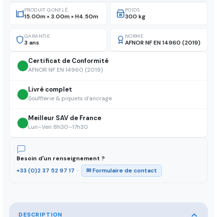
PRODUIT GONFLÉ
POIDS
15.00m × 3.00m × H4.50m
300 kg
GARANTIE
NORME
3 ans
AFNOR NF EN 14960 (2019)
Certificat de Conformité
AFNOR NF EN 14960 (2019)
Livré complet
Soufflerie & piquets d'ancrage
Meilleur SAV de France
Lun–Ven 8h30–17h30
Besoin d'un renseignement ?
+33 (0)2 37 52 97 17
·
✉ Formulaire de contact
DESCRIPTION