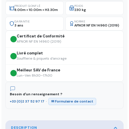
PRODUIT GONFLÉ
POIDS
8.00m × 10.00m × H3.30m
230 kg
GARANTIE
NORME
3 ans
AFNOR NF EN 14960 (2019)
Certificat de Conformité
AFNOR NF EN 14960 (2019)
Livré complet
Soufflerie & piquets d'ancrage
Meilleur SAV de France
Lun–Ven 8h30–17h30
Besoin d'un renseignement ?
+33 (0)2 37 52 97 17
·
✉ Formulaire de contact
DESCRIPTION