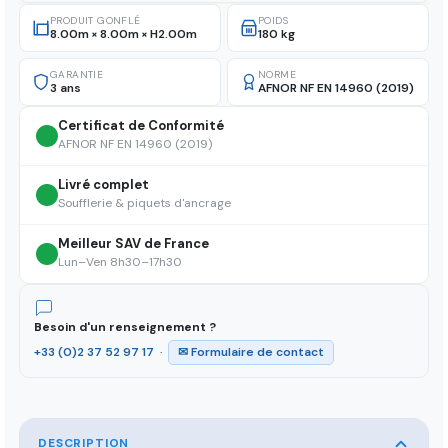
PRODUIT GONFLÉ
POIDS
8.00m × 8.00m × H2.00m
180 kg
GARANTIE
NORME
3 ans
AFNOR NF EN 14960 (2019)
Certificat de Conformité
AFNOR NF EN 14960 (2019)
Livré complet
Soufflerie & piquets d'ancrage
Meilleur SAV de France
Lun–Ven 8h30–17h30
Besoin d'un renseignement ?
+33 (0)2 37 52 97 17
·
✉ Formulaire de contact
DESCRIPTION