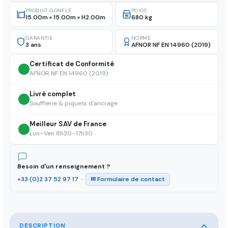
PRODUIT GONFLÉ
POIDS
15.00m × 15.00m × H2.00m
680 kg
GARANTIE
NORME
3 ans
AFNOR NF EN 14960 (2019)
Certificat de Conformité
AFNOR NF EN 14960 (2019)
Livré complet
Soufflerie & piquets d'ancrage
Meilleur SAV de France
Lun–Ven 8h30–17h30
Besoin d'un renseignement ?
+33 (0)2 37 52 97 17
·
✉ Formulaire de contact
DESCRIPTION