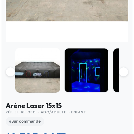
Arène Laser 15x15
RÉF. JI_16_080 · ADO/ADULTE · ENFANT
Sur commande