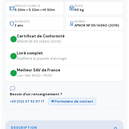
PRODUIT GONFLÉ
POIDS
5.20m × 5.20m × H1.50m
95 kg
GARANTIE
NORME
3 ans
AFNOR NF EN 14960 (2019)
Certificat de Conformité
AFNOR NF EN 14960 (2019)
Livré complet
Soufflerie & piquets d'ancrage
Meilleur SAV de France
Lun–Ven 8h30–17h30
Besoin d'un renseignement ?
+33 (0)2 37 52 97 17
·
✉ Formulaire de contact
DESCRIPTION