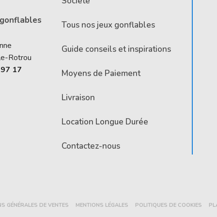
Société
 gonflables
Tous nos jeux gonflables
Anne
Guide conseils et inspirations
le-Rotrou
 97 17
Moyens de Paiement
Livraison
Location Longue Durée
Contactez-nous
NS GÉNÉRALES DE VENTES
MENTIONS LÉGALES
POLITIQUES DE COOKIES
PL