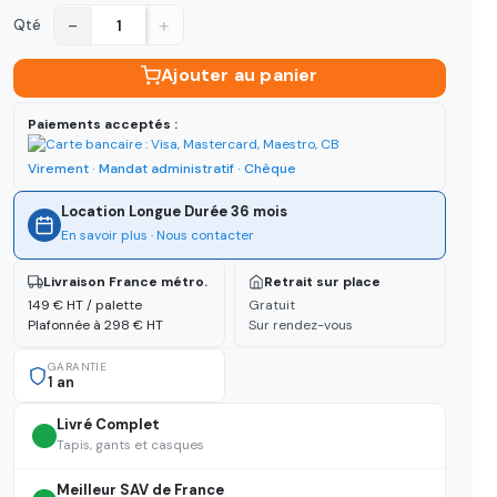
−
+
Qté
Ajouter au panier
Paiements acceptés :
Virement · Mandat administratif · Chèque
Location Longue Durée 36 mois
En savoir plus
·
Nous contacter
Livraison France métro.
Retrait sur place
149 € HT / palette
Gratuit
Plafonnée à 298 € HT
Sur rendez-vous
GARANTIE
1 an
Livré Complet
Tapis, gants et casques
Meilleur SAV de France