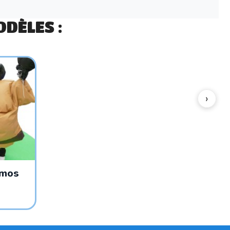
DÈLES :
umos