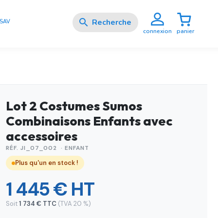

SAV
panier
connexion
Lot 2 Costumes Sumos
Combinaisons Enfants avec
accessoires
RÉF. JI_07_002 · ENFANT
Plus qu'un en stock !
1 445 € HT
Soit
1 734 € TTC
(TVA 20 %)