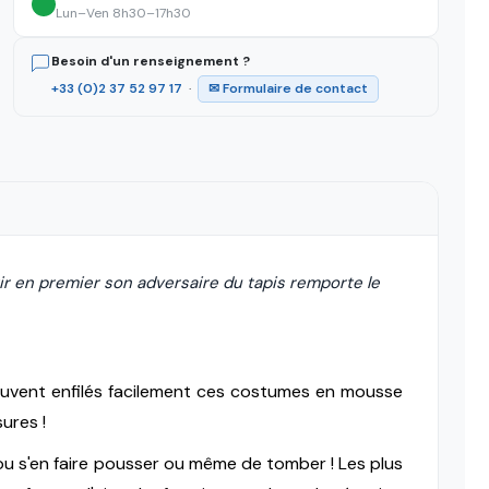
Lun–Ven 8h30–17h30
Besoin d'un renseignement ?
+33 (0)2 37 52 97 17
·
✉ Formulaire de contact
ir en premier son adversaire du tapis remporte le
euvent enfilés facilement ces costumes en mousse
ures !
e, ou s'en faire pousser ou même de tomber !
Les plus