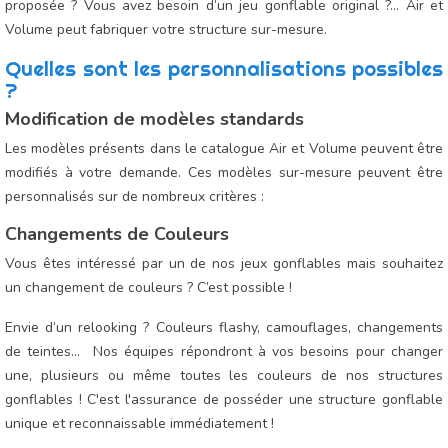
proposée ? Vous avez besoin d’un jeu gonflable original ?... Air et
Existe-il une limite à la personnalisation ?
Volume peut fabriquer votre structure sur-mesure.
Air et Volume, une grande expertise dans la création de jeux
Quelles sont les personnalisations possibles
gonflables
?
Modification de modèles standards
Les modèles présents dans le catalogue Air et Volume peuvent être
modifiés à votre demande. Ces modèles sur-mesure peuvent être
personnalisés sur de nombreux critères :
Changements de Couleurs
Vous êtes intéressé par un de nos jeux gonflables mais souhaitez
un changement de couleurs ? C’est possible !
Envie d’un relooking ? Couleurs flashy, camouflages, changements
de teintes... Nos équipes répondront à vos besoins pour changer
une, plusieurs ou même toutes les couleurs de nos structures
gonflables ! C'est l'assurance de posséder une structure gonflable
unique et reconnaissable immédiatement !