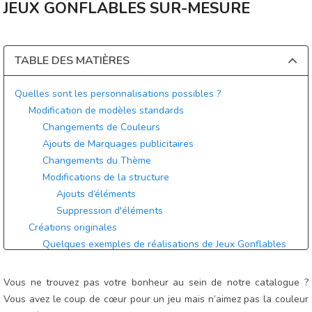
JEUX GONFLABLES SUR-MESURE
TABLE DES MATIÈRES
Quelles sont les personnalisations possibles ?
Modification de modèles standards
Changements de Couleurs
Ajouts de Marquages publicitaires
Changements du Thème
Modifications de la structure
Ajouts d’éléments
Suppression d'éléments
Créations originales
Quelques exemples de réalisations de Jeux Gonflables
sur-mesure
Comment procéder pour une personnalisation / création ?
Vous ne trouvez pas votre bonheur au sein de notre catalogue ?
Quels délais pour un jeu gonflable sur-mesure ?
Vous avez le coup de cœur pour un jeu mais n’aimez pas la couleur
Quel surcout pour un jeu gonflable personnalisé ?