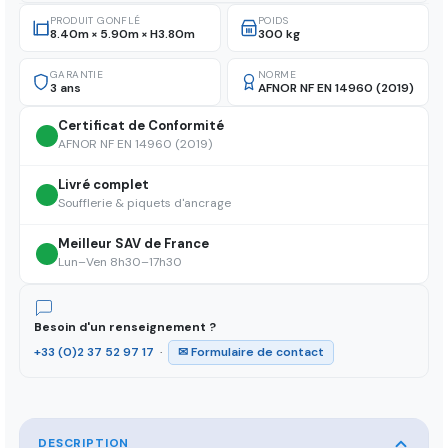
PRODUIT GONFLÉ
POIDS
8.40m × 5.90m × H3.80m
300 kg
GARANTIE
NORME
3 ans
AFNOR NF EN 14960 (2019)
Certificat de Conformité
AFNOR NF EN 14960 (2019)
Livré complet
Soufflerie & piquets d'ancrage
Meilleur SAV de France
Lun–Ven 8h30–17h30
Besoin d'un renseignement ?
+33 (0)2 37 52 97 17
·
✉ Formulaire de contact
DESCRIPTION