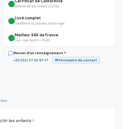
Certificat de Conformité
AFNOR NF EN 14960 (2019)
Livré complet
Soufflerie & piquets d'ancrage
Meilleur SAV de France
Lun–Ven 8h30–17h30
Besoin d'un renseignement ?
+33 (0)2 37 52 97 17
·
✉ Formulaire de contact
ions
chir les enfants !