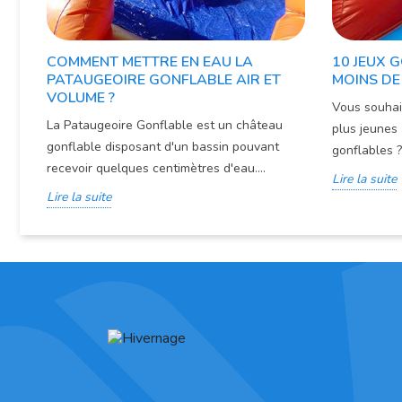
COMMENT METTRE EN EAU LA
10 JEUX 
PATAUGEOIRE GONFLABLE AIR ET
MOINS DE
VOLUME ?
Vous souhai
La Pataugeoire Gonflable est un château
plus jeunes 
gonflable disposant d'un bassin pouvant
gonflables ?
recevoir quelques centimètres d'eau....
Lire la suite
Lire la suite