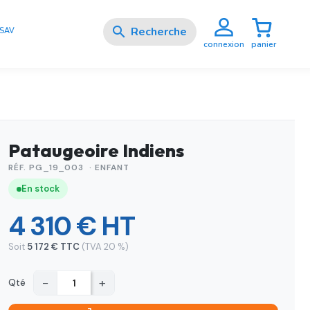

SAV
panier
connexion
Pataugeoire Indiens
RÉF. PG_19_003 · ENFANT
En stock
4 310 € HT
Soit
5 172 € TTC
(TVA 20 %)
−
+
Qté