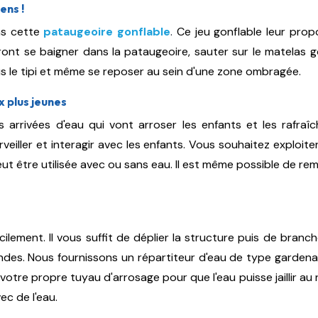
ens !
ns cette
pataugeoire gonflabl
e
.
Ce jeu gonflable leur propo
urront se baigner dans la pataugeoire, sauter sur le matelas
sous le tipi et même se reposer au sein d'une zone ombragée.
 plus jeunes
 arrivées d'eau qui vont arroser les enfants et les rafraî
iller et interagir avec les enfants. Vous souhaitez exploiter 
ut être utilisée avec ou sans eau. Il est même possible de rem
acilement. Il vous suffit de déplier la structure puis de bran
des. Nous fournissons un répartiteur d'eau de type gardena 
votre propre tuyau d'arrosage pour que l'eau puisse jaillir au 
ec de l'eau.