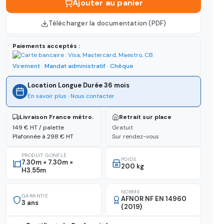
Ajouter au panier
Télécharger la documentation (PDF)
Paiements acceptés :
Virement · Mandat administratif · Chèque
Location Longue Durée 36 mois
En savoir plus
·
Nous contacter
Livraison France métro.
Retrait sur place
149 € HT / palette
Gratuit
Plafonnée à 298 € HT
Sur rendez-vous
PRODUIT GONFLÉ
POIDS
7.30m × 7.30m ×
200 kg
H3.55m
NORME
GARANTIE
AFNOR NF EN 14960
3 ans
(2019)