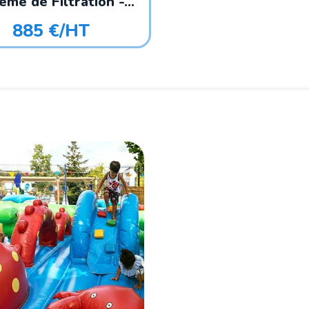
me de Filtration -...
885 €/HT