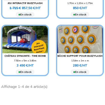
JEU INTERACTIF BUZZ'FLASH
1,70m x 1,20m x 1,75m
Prix
Prix
Prix
AGE CONSEILLÉ :
POIDS : 12 KG
1 715 €
857,50 €/HT
850 €/HT
de
ADO/ADULTE
En stock
En stock
base
AGE CONSEILLÉ : ENFANT
CHÂTEAU DYNAMITE - TIME BOMB
BÂCHE SUPPORT POUR BUZZ'FLASH
7,50m x 5m x 3,60m
1,54m x 1m x m
Prix
Prix
POIDS : 180 KG
3 490 €/HT
280 €/HT
AGE CONSEILLÉ :
En stock
En stock
ADO/ADULTE
AGE CONSEILLÉ : ENFANT
Affichage 1-4 de 4 article(s)