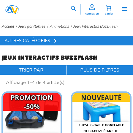


connexion
panier
Accueil
Jeux gonflables
Animations
Jeux Interactifs BuzzFlash

AUTRES CATÉGORIES
JEUX INTERACTIFS BUZZFLASH
TRIER PAR
PLUS DE FILTRES
Affichage 1-4 de 4 article(s)
PROMOTION
NOUVEAUTÉ
-50%
FLIP'AIR - TABLE GONFLABLE
INTERACTIVE ÉTANCHE...